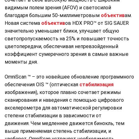
видимым полем зрения (AFOV) и светосилой
благодаря большим 50-миллиметровым
объектив
ам.
Новая система
объектив
ов HDX PRO™ от SIG SAUER
значительно уменьшает блики, улучшает общую
светопропускаемость на 25% и повышает точность
цветопередачи, обеспечивая непревзойденный
коэффициент сумеречного зрения в самые важные
моменты дня.
OmniScan ™ – это новейшее обновление программного
обеспечения OIS ™ (оптическая
стабилизация
изображения), которое плавно сочетает режимы
сканирования и наведения с помощью цифрового
акселерометра для автоматической регулировки
степени стабилизации в зависимости от
движения. Чем медленнее движется бинокль, тем
выше применяемая степень стабилизации, и
наоборот. OmniScan устраняет необходимость