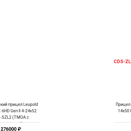
кий прицел Leupold
Прицел 
-6HD Gen II 4-24x52
14x50 
-SZL2 (TMOA с
подсветкой)
276000
₽