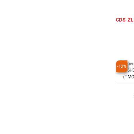
Оптичес
-
12
%
VX-6HD
(TMO