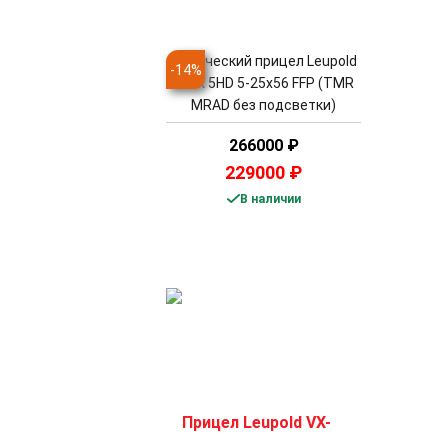
Оптический прицел Leupold
-
14
%
Mark 5HD 5-25x56 FFP (TMR
MRAD без подсветки)
266000
₽
229000
₽
В наличии