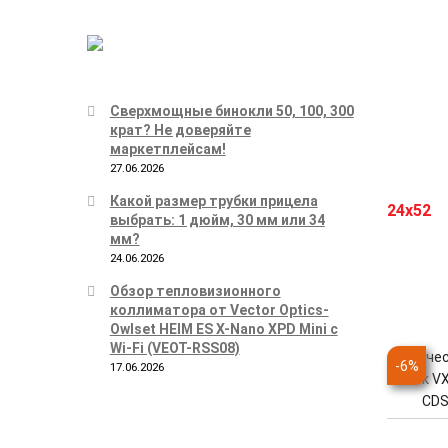
Сверхмощные бинокли 50, 100, 300
крат? Не доверяйте
маркетплейсам!
27.06.2026
Какой размер трубки прицела
выбрать: 1 дюйм, 30 мм или 34
мм?
24.06.2026
Обзор тепловизионного
коллиматора от Vector Optics-
Owlset HEIM ES X-Nano XPD Mini с
Wi-Fi (VEOT-RSS08)
Оптичес
-
6
%
17.06.2026
Mark VX
CDS