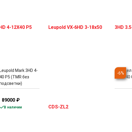
Leupold Mark 3HD 4-
Прицел 
-
6
%
40 P5 (TMR без
10x40 
подсветки)
89000
₽
В наличии