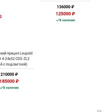
136000
₽
125000
₽
В наличии
кий прицел Leupold
 4-24x52 CDS-ZL2
A с подсветкой)
210000
₽
185000
₽
В наличии