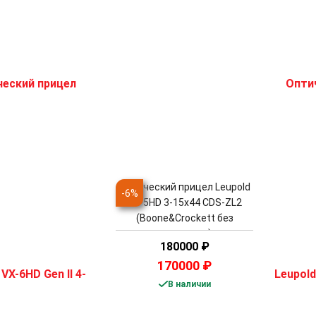
Оптический прицел Leupold
-
6
%
VX-5HD 3-15x44 CDS-ZL2
(Boone&Crockett без
подсветки)
180000
₽
170000
₽
В наличии