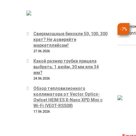
Бинок
-
7
%
Cont
Сверхмощные бинокли 50, 100, 300
крат? Не доверяйте
маркетплейсам!
27.06.2026
Какой размер трубки прицела
выбрать: 1 дюйм, 30 мм или 34
мм?
24.06.2026
Обзор тепловизионного
коллиматора от Vector Optics-
Owlset HEIM ES X-Nano XPD Mini с
Wi-Fi (VEOT-RSS08)
17.06.2026