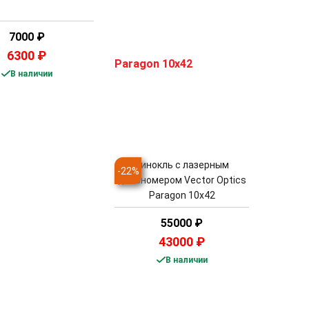
7000
₽
6300
₽
В наличии
Бинокль с лазерным
-
22
%
дальномером Vector Optics
Paragon 10x42
55000
₽
43000
₽
В наличии