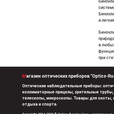
Бинокли
системо
Бинокли
и легки
Бинокли
природо
в любых
функцио
при ста
Магазин оптических приборов "Optics-Ru
Оптические наблюдательные приборы: оптич
коллиматорные прицелы, зрительные трубы,
телескопы, микроскопы. Товары для охоты, 
отдыха и спорта.