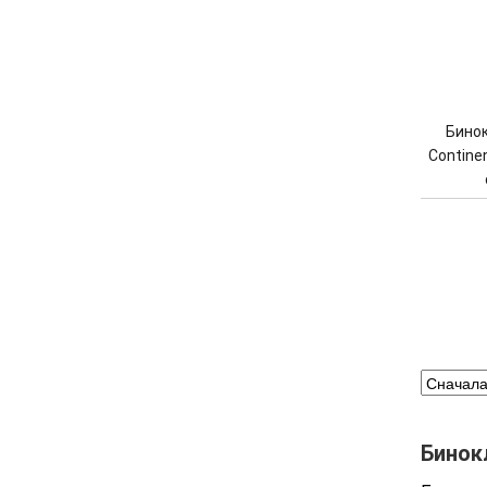
Бинок
Continen
Бинокл