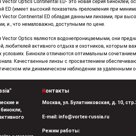
 Vector Optics Continental ED- это новая серия биноклей, 
й ED (имеет высокий показатель преломления при минима
 Vector Continental ED обладая данными линзами, при в
ми, и , что немаловажно, доступными по цене.
 Vector Optics являются водонепроницаемыми, они предн
й, любителей активного отдыха и охотников, которым ва
 условиях. Бинокли отличаются оптимальным сочетанием
нала. Качественные линзы с просветлением обеспечиваю
тическом или динамическом наблюдении за удаленными о
ssia"
Контакты
еские и
Москва, ул. Булатниковская, д. 10, стр.
 бинокли,
Е-mail:
info@vortex-russia.ru
активного
Режим работы: