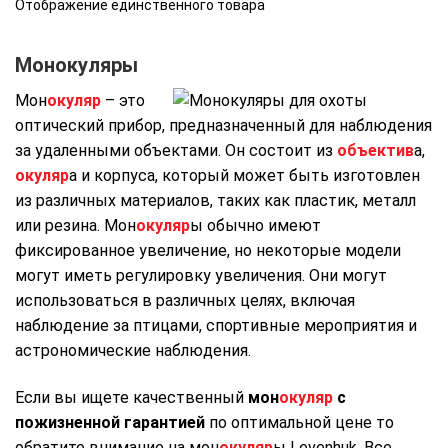
Отображение единственного товара
Монокуляры
Мон
окуляр
– это
оптический прибор, предназначенный для наблюдения
за удаленными объектами. Он состоит из
объектив
а,
окуляр
а и корпуса, который может быть изготовлен
из различных материалов, таких как пластик, металл
или резина. Мон
окуляр
ы обычно имеют
фиксированное увеличение, но некоторые модели
могут иметь регулировку увеличения. Они могут
использоваться в различных целях, включая
наблюдение за птицами, спортивные мероприятия и
астрономические наблюдения.
Если вы ищете качественный
мон
окуляр
с
пожизненной гарантией
по оптимальной цене то
обратите внимание на мон
окуляр
ы Levenhuk. Все