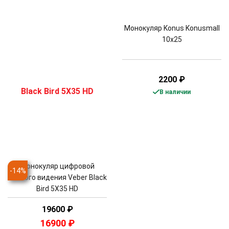
Монокуляр Konus Konusmall
10x25
2200
₽
В наличии
Монокуляр цифровой
-
14
%
ночного видения Veber Black
Bird 5Х35 HD
19600
₽
16900
₽