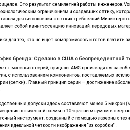
рицелов. Это результат семилетней работы инженеров Vo
ехнологическим ограничениям и создавших оптику, котор
танная для выполнения жестких требований Министерств
вляет собой квинтэссенцию инноваций, передовых мате
ика для тех, кто не ищет компромиссов и готов платить за
фия бренда: Сделано в США с беспрецедентной 
ие от массовых серий, прицелы AMG производятся на собс
ин, с использованием компонентов, поставляемых исключ
рии (сетки)
. Главный принцип серии — достижение абсо
.
дственные допуски здесь составляют менее 5 микрон (м
мещения оптической схемы с 10-кратным зумом в сверх
очный инструмент, созданный с помощью лазерных техно
ния идеальной четкости изображения “из коробки”
.