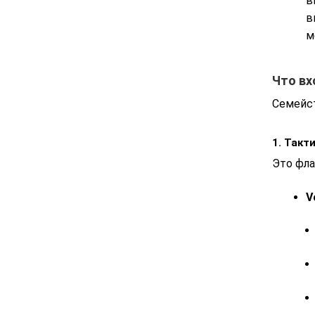
в
в
м
Что вх
Семейст
1. Такт
Это фла
V