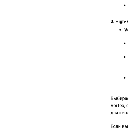
3. High
V
Выбира
Vortex,
для кен
Если ва