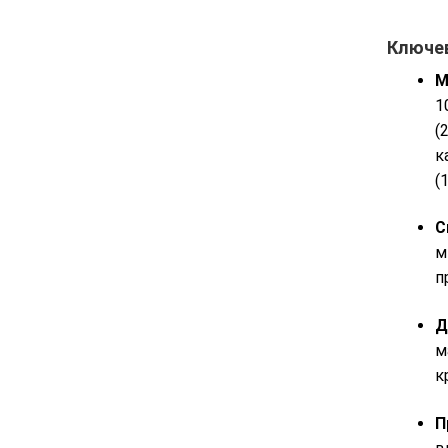
Ключев
М
1
(
к
(
С
м
п
Д
м
к
П