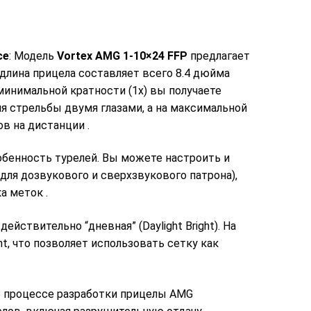
се
: Модель
Vortex AMG 1-10×24 FFP
предлагает
 длина прицела составляет всего 8.4 дюйма
 минимальной кратности (1x) вы получаете
ля стрельбы двумя глазами, а на максимальной
лов на дистанции
.
собенность турелей. Вы можете настроить и
ля дозвукового и сверхзвукового патрона),
ка меток
.
ействительно “дневная” (Daylight Bright). На
t, что позволяет использовать сетку как
 В процессе разработки прицелы AMG