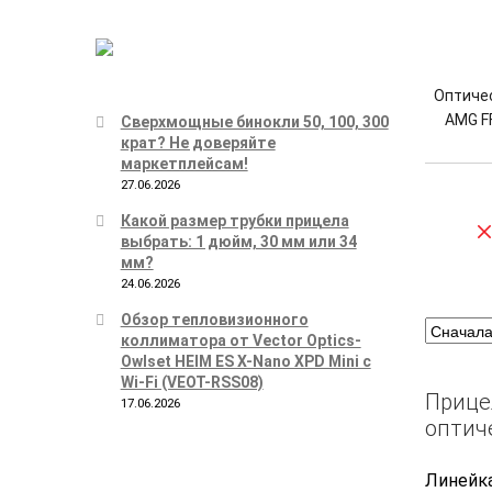
Оптичес
AMG F
Сверхмощные бинокли 50, 100, 300
крат? Не доверяйте
маркетплейсам!
27.06.2026
Какой размер трубки прицела
выбрать: 1 дюйм, 30 мм или 34
мм?
24.06.2026
Обзор тепловизионного
коллиматора от Vector Optics-
Owlset HEIM ES X-Nano XPD Mini с
Wi-Fi (VEOT-RSS08)
Прице
17.06.2026
оптич
Линейк