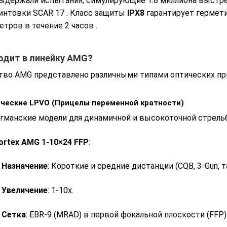
ыдержали испытания, симулирующие 1.8 миллиона выстре
интовки SCAR 17
. Класс защиты
IPX8
гарантирует гермети
етров в течение 2 часов
.
одит в линейку AMG?
во AMG представлено различными типами оптических при
ические LPVO (Прицелы переменной кратности)
гманские модели для динамичной и высокоточной стрель
ortex AMG 1-10×24 FFP
:
Назначение
: Короткие и средние дистанции (CQB, 3-Gun, 
Увеличение
: 1-10x.
Сетка
: EBR-9 (MRAD) в первой фокальной плоскости (FFP