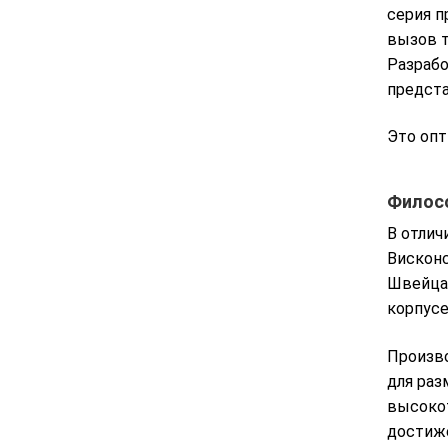
серия п
вызов т
Разрабо
предста
Это опт
Филосо
В отлич
Висконс
Швейца
корпусе
Произво
для раз
высокот
достиже