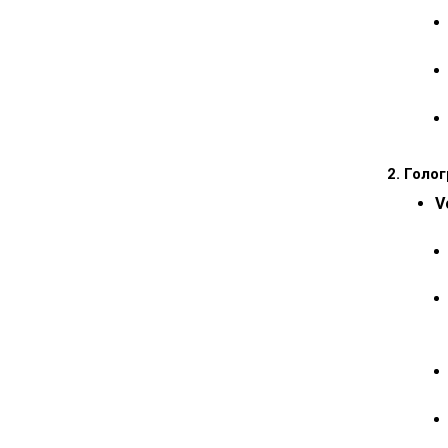
2. Голо
V