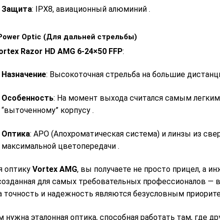
Защита
: IPX8, авиационный алюминий
.
-Power Optic (Для дальней стрельбы)
ortex Razor HD AMG 6-24×50 FFP
:
Назначение
: Высокоточная стрельба на большие дистанции
Особенность
: На момент выхода считался самым легким 
“выточенному” корпусу
.
Оптика
: APO (Апохроматическая система) и линзы из све
максимальной цветопередачи
.
я оптику
Vortex AMG
, вы получаете не просто прицел, а 
 созданная для самых требовательных профессионалов — в
а точность и надежность являются безусловным приорит
м нужна эталонная оптика, способная работать там, где д