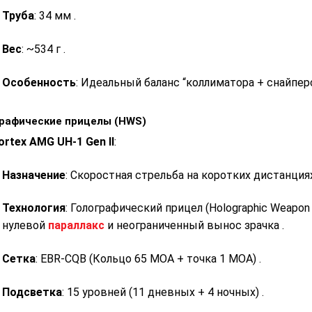
Труба
: 34 мм
.
Вес
: ~534 г
.
Особенность
: Идеальный баланс “коллиматора + снайпер
графические прицелы (HWS)
ortex AMG UH-1 Gen II
:
Назначение
: Скоростная стрельба на коротких дистанци
Технология
: Голографический прицел (Holographic Weapon 
нулевой
параллакс
и неограниченный вынос зрачка
.
Сетка
: EBR-CQB (Кольцо 65 MOA + точка 1 MOA)
.
Подсветка
: 15 уровней (11 дневных + 4 ночных)
.