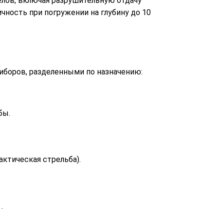
лов, включая разрушительную отдачу
чность при погружении на глубину до 10
боров, разделенными по назначению:
бы.
тактическая стрельба).
)
.