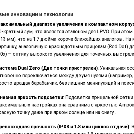
ые инновации и технологии
аксимальный диапазон увеличения в компактном корпу
0-кратный зум, что является эталоном для LPVO. При этом
213 мм), что на 1.7 дюйма короче ближайших аналогов
. На
артинку, аналогичную краснодотным прицелам (Red Dot) д
10x) — оптику высокого увеличения для точечных выстре
истема Dual Zero (Две точки пристрелки)
: Уникальная о
гновенно переключаться между двумя нулями (например, д
росто вращая барабанчик, без лишних манипуляций и поис
невная яркость подсветки
: Подсветка прицельной сетки д
аксимальных настройках она сравнима с яркостью Aimpoin
расную точку даже при ярком солнце или на снегу
.
ревосходная прочность (IPX8 и 1.8 млн циклов отдачи)
: