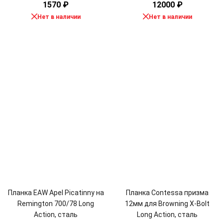
1570
₽
12000
₽
Нет в наличии
Нет в наличии
Планка EAW Apel Picatinny на
Планка Contessa призма
Remington 700/78 Long
12мм для Browning X-Bolt
Action, сталь
Long Action, сталь