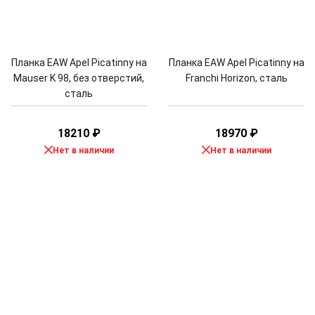
Планка EAW Apel Picatinny на
Планка EAW Apel Picatinny на
Mauser K 98, без отверстий,
Franchi Horizon, сталь
сталь
18210
₽
18970
₽
Нет в наличии
Нет в наличии