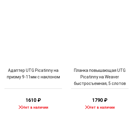
Адаптер UTG Picatinny на
Планка повышающая UTG
призму 9-11мм с наклоном
Picatinny на Weaver
быстросъемная, 5 слотов
1610
₽
1790
₽
Нет в наличии
Нет в наличии