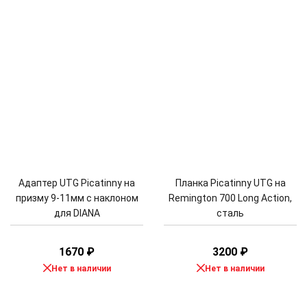
Адаптер UTG Picatinny на
Планка Picatinny UTG на
призму 9-11мм с наклоном
Remington 700 Long Action,
для DIANA
сталь
1670
₽
3200
₽
Нет в наличии
Нет в наличии