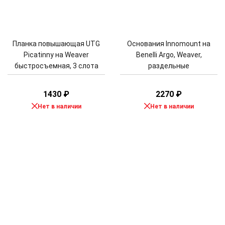
Планка повышающая UTG
Основания Innomount на
Picatinny на Weaver
Benelli Argo, Weaver,
быстросъемная, 3 слота
раздельные
1430
₽
2270
₽
Нет в наличии
Нет в наличии