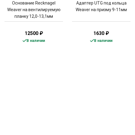
Основание Recknagel
Адаптер UTG под кольца
Weaver на вентилируемую
Weaver на призму 9-11мм
планку 12,0-13,1мм
12500
₽
1630
₽
В наличии
В наличии