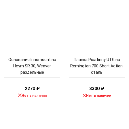
Основания Innomount на
Планка Picatinny UTG на
Heym SR 30, Weaver,
Remington 700 Short Action,
раздельные
сталь
2270
₽
3300
₽
Нет в наличии
Нет в наличии