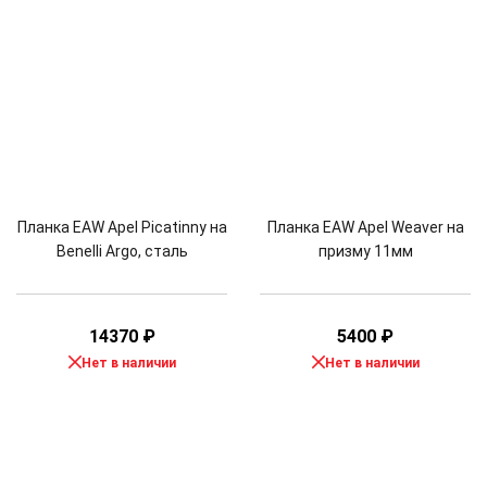
Планка EAW Apel Picatinny на
Планка EAW Apel Weaver на
Benelli Argo, сталь
призму 11мм
14370
₽
5400
₽
Нет в наличии
Нет в наличии