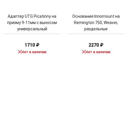
Адаптер UTG Picatinny на
Основания Innomount на
призму 9-11мм с выносом
Remington 750, Weaver,
универсальный
раздельные
1710
₽
2270
₽
Нет в наличии
Нет в наличии