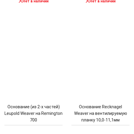
Нет в наличии
Нет в наличии
Основание (из 2-х частей)
Основание Recknagel
Leupold Weaver на Remington
Weaver на вентилируемую
700
планку 10,0-11,1мм