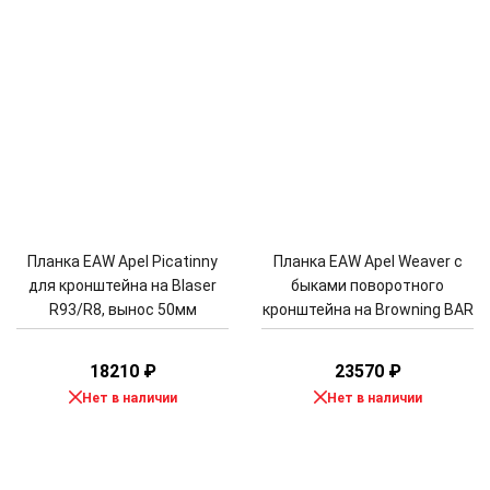
Планка EAW Apel Picatinny
Планка EAW Apel Weaver c
для кронштейна на Blaser
быками поворотного
R93/R8, вынос 50мм
кронштейна на Browning BAR
18210
₽
23570
₽
Нет в наличии
Нет в наличии