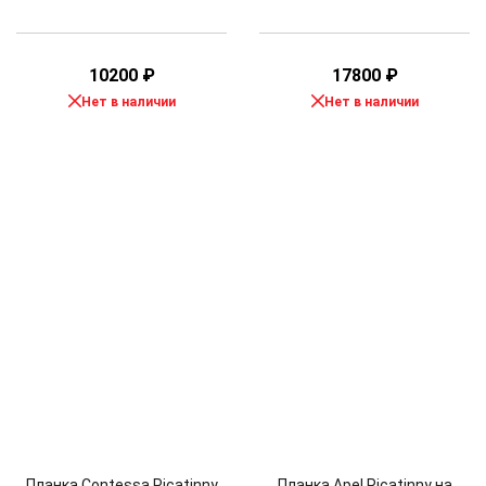
10200
₽
17800
₽
Нет в наличии
Нет в наличии
Планка Contessa Picatinny
Планка Apel Picatinny на