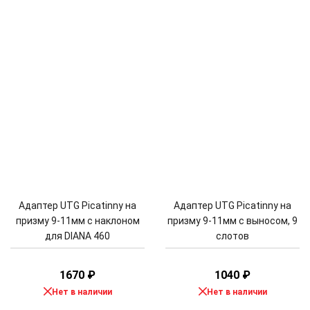
Адаптер UTG Picatinny на
Адаптер UTG Picatinny на
призму 9-11мм с наклоном
призму 9-11мм с выносом, 9
для DIANA 460
слотов
1670
₽
1040
₽
Нет в наличии
Нет в наличии