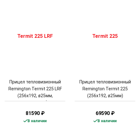
Прицел тепловизионный
Прицел тепловизионный
Remington Termit 225 LRF
Remington Termit 225
(256х192, ø25мм,
(256х192, ø25мм)
дальномер)
81590
₽
69590
₽
В наличии
В наличии