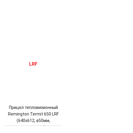
Прицел тепловизионный
Remington Termit 650 LRF
(640х612, ø50мм,
дальномер)