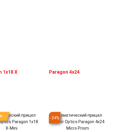
атический прицел
Призматический прицел
А!
-
34
%
Optics Paragon 1x18
Vector Optics Paragon 4x24
X-Mini
Micro Prism