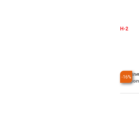
Колли
-
16
%
Aimpoin