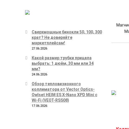
Магниф
Ma
Сверхмощные бинокли 50, 100, 300
крат? Не доверяйте
маркетплейсам!
27.06.2026
Какой размер трубки прицела
выбрать: 1 дюйм, 30 мм или 34
мм?
24.06.2026
Обзор тепловизионного
коллиматора от Vector Optics-
Owlset HEIM ES X-Nano XPD Mini с
Wi-Fi (VEOT-RSS08)
17.06.2026