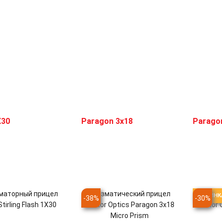
маторный прицел
Призматический прицел
Призм
НОВИНК
-
38
%
-
30
%
Stirling Flash 1X30
Vector Optics Paragon 3x18
Vector 
Micro Prism