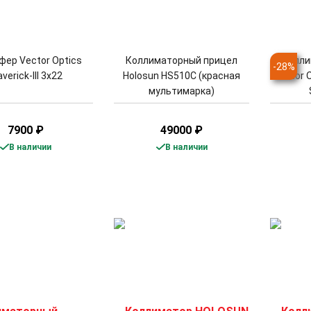
ер Vector Optics
Коллиматорный прицел
Колли
-
28
%
verick-III 3x22
Holosun HS510C (красная
Vector 
мультимарка)
7900
₽
49000
₽
В наличии
В наличии