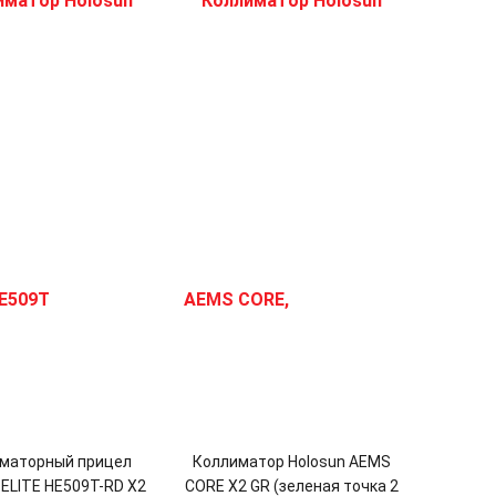
маторный прицел
Коллиматор Holosun AEMS
 ELITE HE509T-RD X2
CORE X2 GR (зеленая точка 2