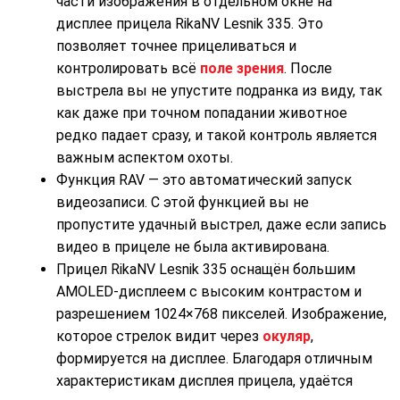
части изображения в отдельном окне на
дисплее прицела RikaNV Lesnik 335. Это
позволяет точнее прицеливаться и
контролировать всё
поле зрения
. После
выстрела вы не упустите подранка из виду, так
как даже при точном попадании животное
редко падает сразу, и такой контроль является
важным аспектом охоты.
Функция RAV — это автоматический запуск
видеозаписи. С этой функцией вы не
пропустите удачный выстрел, даже если запись
видео в прицеле не была активирована.
Прицел RikaNV Lesnik 335 оснащён большим
AMOLED-дисплеем с высоким контрастом и
разрешением 1024×768 пикселей. Изображение,
которое стрелок видит через
окуляр
,
формируется на дисплее. Благодаря отличным
характеристикам дисплея прицела, удаётся