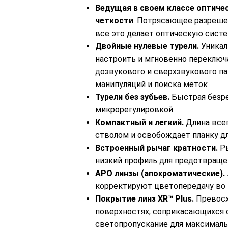
Ведущая в своем классе оптиче
четкости
. Потрясающее разреше
все это делает оптическую сист
Двойные нулевые турели.
Уникал
настроить и мгновенно переключ
дозвукового и сверхзвукового па
манипуляций и поиска меток
Турели без зубьев.
Быстрая безре
микрорегулировкой.
Компактный и легкий.
Длина всег
стволом и освобождает планку дл
Встроенный рычаг кратности.
Ры
низкий профиль для предотвраще
APO линзы (апохроматические).
корректируют цветопередачу во
Покрытие линз XR™ Plus.
Превосх
поверхностях, соприкасающихся 
светопропускание для максималь
Оптический прицел Vortex AMG FFP