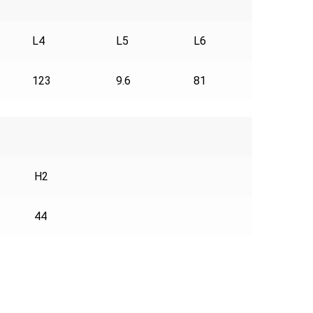
L4
L5
L6
123
9.6
81
H2
44