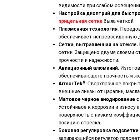
видимости при слабом освещении
1-10X24 (EBR-9 MRAD)
Настройка диоптрий для быстро
450000 р.
прицельная сетка
была четкой.
Плазменная технология.
Передов
обеспечивает непревзойденную 
Сетка, вытравленная на стекле.
сетки. Защищено двумя слоями с
прочности и надежности.
Авиационный алюминий.
Изготов
обеспечивающего прочность и же
®
ArmorTek
Сверхпрочное покрыт
внешние линзы от царапин, масла 
Матовое черное анодирование с
Устойчивое к коррозии и износу
поверхность с низким коэффицие
позицию стрелка.
Боковая регулировка подсветки
запирающийся регулятор подсвет