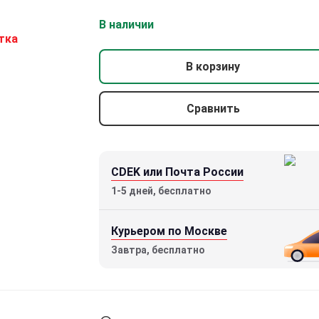
В наличии
В корзину
Сравнить
CDEK или Почта России
1-5 дней, бесплатно
Курьером по Москве
Завтра, бесплатно
Оптический прицел Vortex Venom 1-
6X24 (AR-BDC3 с подсветкой)
49000 р.