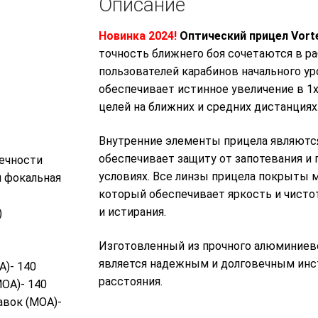
Описание
Новинка 2024!
Оптический прицел Vort
точность ближнего боя сочетаются в р
пользователей карабинов начального у
обеспечивает истинное увеличение в 1x
целей на ближних и средних дистанциях
Внутренние элементы прицела являются
обеспечивает защиту от запотевания и
нечности
условиях. Все линзы прицела покрыты
я фокальная
который обеспечивает яркость и чисто
и истирания.
)
Изготовленный из прочного алюминиево
является надежным и долговечным инс
А)- 140
расстояния.
МОА)- 140
авок (МОА)-