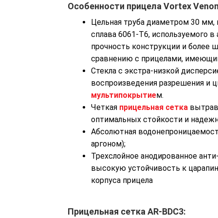
Особенности прицела Vortex Veno
Цельная труба диаметром 30 мм,
сплава 6061-Т6, используемого 
прочность конструкции и более ш
сравнению с прицелами, имеющим
Стекла с экстра-низкой дисперси
воспроизведения разрешения и ц
мультипокрытие
м.
Четкая
прицельная сетка
вытравл
оптимальных стойкости и надежн
Абсолютная водонепроницаемость
аргоном);
Трехслойное анодированное ант
высокую устойчивость к царапин
корпуса прицела
Прицельная сетка AR-BDC3: