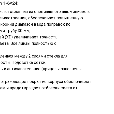
m 1-6×24
:
 изготовленная из специального алюминиевого
в авиастроении, обеспечивает повышенную
ирокий диапазон ввода поправок по
и трубу 30 мм;
ей (XD) увеличивает точность
вета. Все линзы полностью с
енная между 2 слоями стекла для
ости; Подсветка сетки.
 и антизапотевание (прицелы заполнены
и-отражающее покрытие корпуса обеспечивает
ам и предотвращает отблески света от