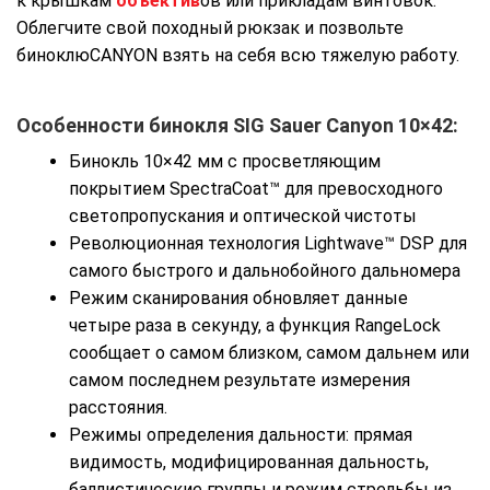
к крышкам
объектив
ов или прикладам винтовок.
Облегчите свой походный рюкзак и позвольте
биноклюCANYON взять на себя всю тяжелую работу.
Особенности бинокля SIG Sauer Canyon 10×42:
Бинокль 10×42 мм с просветляющим
покрытием SpectraCoat™ для превосходного
светопропускания и оптической чистоты
Революционная технология Lightwave™ DSP для
самого быстрого и дальнобойного дальномера
Режим сканирования обновляет данные
четыре раза в секунду, а функция RangeLock
сообщает о самом близком, самом дальнем или
самом последнем результате измерения
расстояния.
Режимы определения дальности: прямая
видимость, модифицированная дальность,
баллистические группы и режим стрельбы из