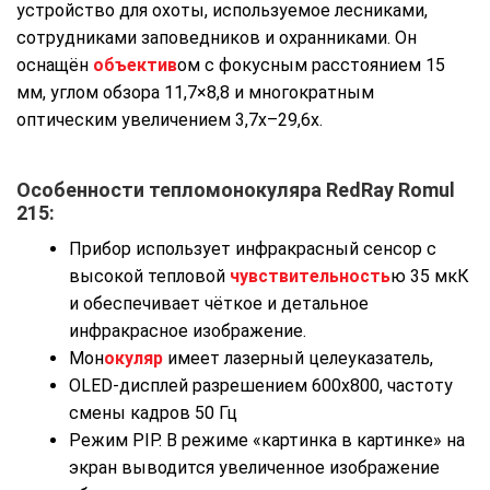
устройство для охоты, используемое лесниками,
сотрудниками заповедников и охранниками. Он
оснащён
объектив
ом с фокусным расстоянием 15
мм, углом обзора 11,7×8,8 и многократным
оптическим увеличением 3,7x–29,6x.
Особенности тепломонокуляра
RedRay Romul
215:
Прибор использует инфракрасный сенсор с
высокой тепловой
чувствительность
ю 35 мкК
и обеспечивает чёткое и детальное
инфракрасное изображение.
Мон
окуляр
имеет лазерный целеуказатель,
OLED-дисплей разрешением 600х800, частоту
смены кадров 50 Гц
Режим PIP. В режиме «картинка в картинке» на
экран выводится увеличенное изображение