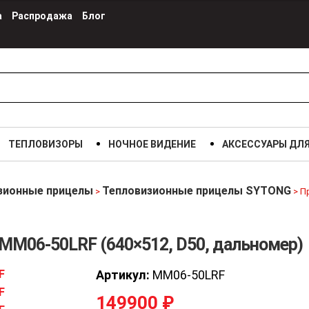
а
Распродажа
Блог
ТЕПЛОВИЗОРЫ
НОЧНОЕ ВИДЕНИЕ
АКСЕССУАРЫ ДЛ
зионные прицелы
Тепловизионные прицелы SYTONG
>
>
П
MM06-50LRF (640×512, D50, дальномер)
Артикул:
MM06-50LRF
149900
₽