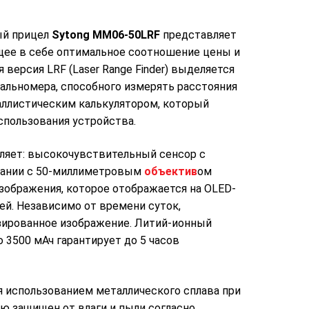
ый прицел
Sytong MM06-50LRF
представляет
щее в себе оптимальное соотношение цены и
версия LRF (Laser Range Finder) выделяется
дальномера, способного измерять расстояния
аллистическим калькулятором, который
пользования устройства.
ляет: высокочувствительный сенсор с
тании с 50-миллиметровым
объектив
ом
зображения, которое отображается на OLED-
ей. Независимо от времени суток,
изированное изображение. Литий-ионный
 3500 мАч гарантирует до 5 часов
 использованием металлического сплава при
ю защищен от влаги и пыли согласно