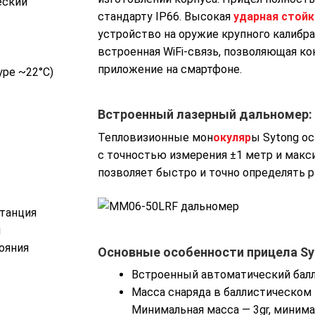
еский
стандарту IP66. Высокая
ударная стой
устройство на оружие крупного калибр
встроенная WiFi-связь, позволяющая ко
приложение на смартфоне.
уре ~22°C)
Встроенный лазерный дальномер:
Тепловизионные мон
окуляр
ы Sytong о
с точностью измерения ±1 метр и макс
позволяет быстро и точно определять 
станция
Прицел тепловизионный Sytong
и
MM06-50LRF (640×512, D50,
ояния
Основные особенности прицела Sy
дальномер)
149900 р.
Встроенный автоматический балл
Масса снаряда в баллистическом ка
Минимальная масса — 3gr, минима