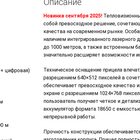
Описание
Новинка сентября 2025!
Тепловизионн
собой превосходное решение, сочетаю
качества на современном рынке. Особая 
наличием интегрированного лазерного 
до 1000 метров, а также встроенным б
значительно расширяет возможности ис
Техническое оснащение прицела впечат
+ цифровая):
разрешением 640×512 пикселей в соче
обеспечивает превосходное качество и
экране с разрешением 1024×768 пиксел
8
пользователь получает четкое и детал
5м
аккумулятор формата 18650 с емкостью
непрерывной работы.
00 м
Прочность конструкции обеспечивается
изготовлении корпуса. Прицел полность