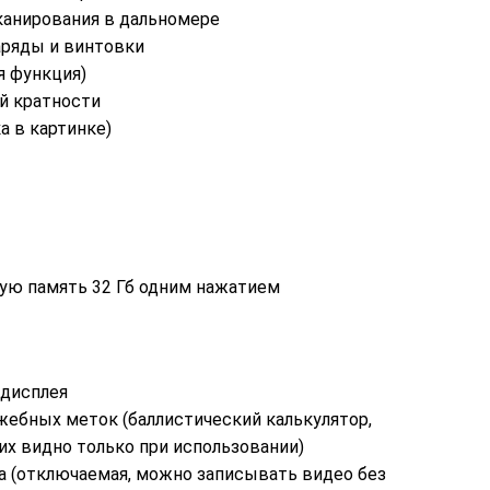
канирования в дальномере
аряды и винтовки
я функция)
й кратности
а в картинке)
ную память 32 Гб одним нажатием
дисплея
жебных меток (баллистический калькулятор,
 их видно только при использовании)
а (отключаемая, можно записывать видео без