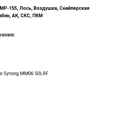
, МР-155, Лось, Воздушка, Снайперская
абин, АК, СКС, ПКМ
жения:
л Sytong MM06 50LRF