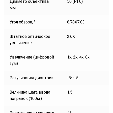
Диаметр объектива,
50 (F1.0)
мм
Угол обзора, °
8.78X7.03
Штатное оптическое
2.6X
увеличение
Увеличение (цифровой
1x, 2x, 4x, 8x
зум)
Регулировка диоптрии
-5~+5
Величина шага ввода
1.5
поправок (100м.)
Расстояние выходного
45