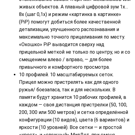
живых объектов. А плавный цифровой зум 1x…
8x (шаг 0,1x) и режим «картинка в картинке»
(PiP) помогут добиться более качественной
детализации, улучшенного распознавания и
максимально точного прицеливания по месту.
«Окошко» PiP выводится сверху над
прицельной меткой не только по центру, но и со
смещением влево / вправо, — для более
привычного и комфортного просмотра.
10 профилей. 10 масштабируемых сеток.
Прицел можно пристрелять как для одного
ружья/ боезапаса, так и для нескольких. В
памяти будут хранится 10 рабочих профилей, в
каждом — своя дистанция пристрелки (50, 100,
200, 300 или 500 метров) и сетка определённой
конфигурации (10 видов), цвета (6 вариантов) и
яркости (10 уровней). Все сетки — и простой
«крест», и «сложный» МилДот, при смене