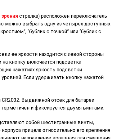
 зрения
стрелка) расположен переключатель
ью можно выбрать одну из четырех доступных
екрестием”, “бублик с точкой” или “бублик с
овки ее яркости находится с левой стороны
 на кнопку включается подсветка
ющих нажатиях яркость подсветки
 8 уровней. Если удерживать кнопку нажатой
и CR2032. Выдвижной отсек для батареи
н герметичен и фиксируется двумя винтами.
дставляют собой шестигранные винты,
корпуса прицела относительно его крепления
указывают направление вращения для смещения