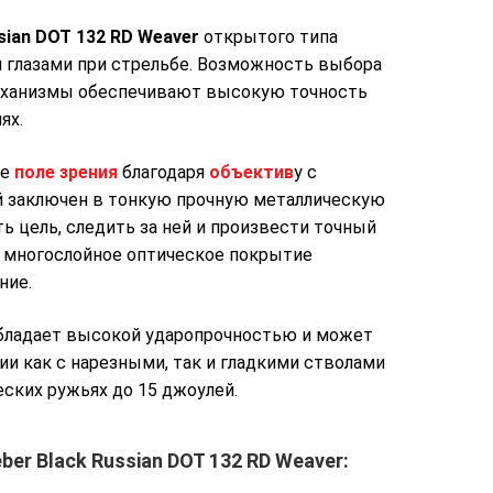
sian DOT 132 RD Weaver
открытого типа
я глазами при стрельбе. Возможность выбора
еханизмы обеспечивают высокую точность
ях.
ое
поле зрения
благодаря
объектив
у с
 заключен в тонкую прочную металлическую
ь цель, следить за ней и произвести точный
и многослойное оптическое покрытие
ние.
обладает высокой ударопрочностью и может
и как с нарезными, так и гладкими стволами
еских ружьях до 15 джоулей.
r Black Russian DOT 132 RD Weaver: