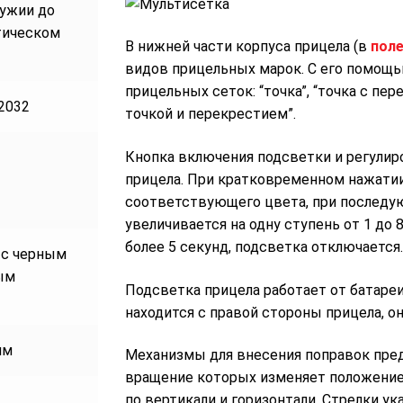
ружии до
тическом
В нижней части корпуса прицела (в
поле
видов прицельных марок. С его помощ
прицельных сеток: “точка”, “точка с пер
2032
точкой и перекрестием”.
Кнопка включения подсветки и регулир
прицела. При кратковременном нажатии
соответствующего цвета, при последу
увеличивается на одну ступень от 1 до
более 5 секунд, подсветка отключается.
 с черным
ым
Подсветка прицела работает от батаре
находится с правой стороны прицела, о
мм
Механизмы для внесения поправок пре
вращение которых изменяет положение 
по вертикали и горизонтали. Стрелки 