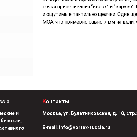
точки прицеливания “вверх” и “вправо
и ощутимые тактильно щелчки. Один ще
МОА, что примерно равно 7 мм на цели, 
ssia"
Контакты
еские и
Москва, ул. Булатниковская, д. 10, стр.
 бинокли,
Е-mail:
info@vortex-russia.ru
активного