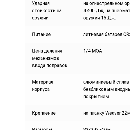
Ударная
на огнестрельном о
стойкость на
4.400 Дж, на пневма
оружии
оружии 15 Дж.
Питание
литиевая батарея CR
Цена деления
1/4 МОА
механизмов
ввода поправок
Материал
алюминиевый сплав
корпуса
безбликовым анодн
покрытием
Крепление
на планку Weaver 22
Размеры
82х39х54мм