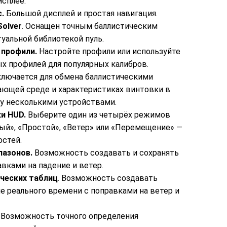
сплее.
с.
Большой дисплей и простая навигация.
olver
. Оснащен точным баллистическим
туальной библиотекой пуль.
 профили.
Настройте профили или используйте
х профилей для популярных калибров.
лючается для обмена баллистическими
ющей среде и характеристиках винтовки в
у несколькими устройствами.
ки HUD.
Выберите один из четырёх режимов
ый», «Простой», «Ветер» или «Перемещение» —
остей.
пазонов.
Возможность создавать и сохранять
авками на падение и ветер.
ческих таблиц
. Возможность создавать
е реального времени с поправками на ветер и
.
Возможность точного определения