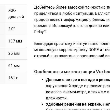
89000 р.
Добейтесь более высокой точности с 
ЖК-
прицелиться в любой ситуации. Баллис
дисплей
предоставляет информацию о баллистик
времени. Используйте его отдельно или
2.0″
Relay™.
137 мм
Благодаря простому и интуитивно поня
мгновенную корректировку DOPE и точ
25 мм
стрельбы на полигоне, соревнований и
61 мм
Особенности метеостанции Vortex
161 г
Данные о ветре и погоде в реал
окружающей среде в режиме реал
компаса, анемометра, а также с 
влажности.
Удобные решения на экране.
Лег