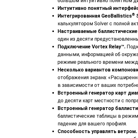
большом интуитивно понятном ди
Интуитивно понятный интерфей
®
Интегрированная GeoBallistics
S
калькулятором Solver с полной ак
Настраиваемые баллистические
один из десяти предустановленны
Подключение Vortex Relay™.
Подк
данными, информацией об окружа
режиме реального времени межд
Несколько вариантов компонов
отображения экрана: «Расширенн
в зависимости от ваших потребн
Встроенный генератор карт диа
до десяти карт местности с попр
Встроенный генератор баллисти
баллистические таблицы в режим
падение для вашего профиля.
Способность управлять ветром