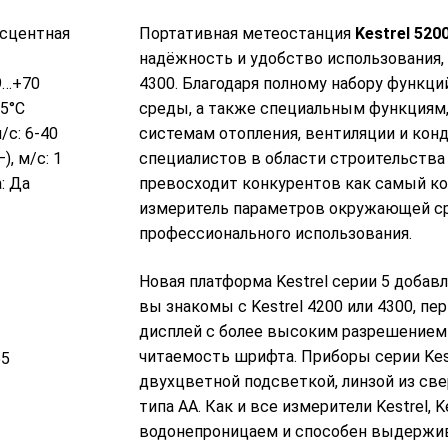
исцентная
Портативная метеостанция
Kestrel 520
надёжность и удобство использования, 
9…+70
4300. Благодаря полному набору функц
 5°С
среды, а также специальным функциям,
/с: 6-40
системам отопления, вентиляции и конд
, м/с: 1
специалистов в области строительства и
: Да
превосходит конкурентов как самый к
измеритель параметров окружающей ср
профессионального использования.
Новая платформа Kestrel серии 5 добав
вы знакомы с Kestrel 4200 или 4300, пе
дисплей с более высоким разрешением 
читаемость шрифта. Приборы серии Kes
55
Портативная метеостанция Kestrel
двухцветной подсветкой, линзой из св
5200 Professional
типа АА. Как и все измерители Kestrel, 
42000 р.
водонепроницаем и способен выдержив