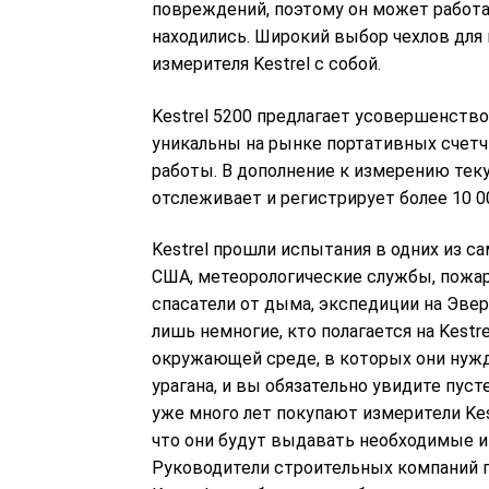
повреждений, поэтому он может работат
находились. Широкий выбор чехлов для
измерителя Kestrel с собой.
Kestrel 5200 предлагает усовершенств
уникальны на рынке портативных счетч
работы. В дополнение к измерению тек
отслеживает и регистрирует более 10 0
Kestrel прошли испытания в одних из с
США, метеорологические службы, пожа
спасатели от дыма, экспедиции на Эве
лишь немногие, кто полагается на Kest
окружающей среде, в которых они нужд
урагана, и вы обязательно увидите пус
уже много лет покупают измерители Kes
что они будут выдавать необходимые и
Руководители строительных компаний п