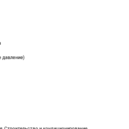
а
е давление)
ция, Строительство и кондиционирование