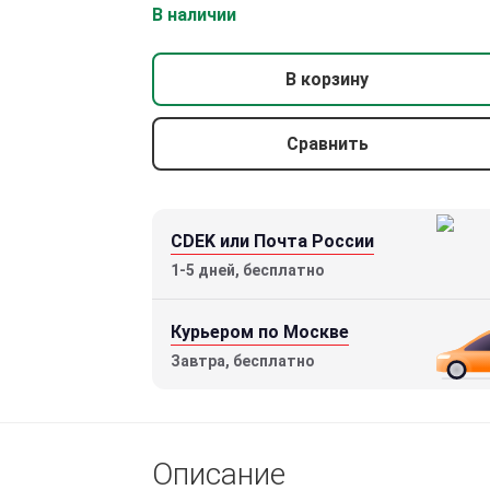
В наличии
В корзину
Сравнить
CDEK или Почта России
1-5 дней, бесплатно
Оптический прицел Gaut Nephrite 3-
Курьером по Москве
9×42 (сетка 74 с подсветкой)
Завтра, бесплатно
15000 р.
Описание