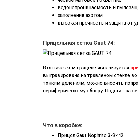
водонепроницаемость
и
пылезащ
заполнение
азотом;
высокая
прочность
и
защита
от
у
Прицельная сетка Gaut 74:
В оптическом прицеле используется
пр
выгравирована на травленом стекле во
тонким делениям, можно вносить попра
периферическому обзору. Подсветка се
Что в коробке:
Прицел Gaut Nephrite 3-9×42