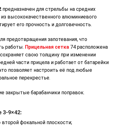
2
предназначен для стрельбы на средних
н из высококачественного алюминиевого
тирует его прочность и долговечность.
ля предотвращения запотевания, что
ть работы.
Прицельная сетка
74 расположена
и сохраняет свою толщину при изменении
едней части прицела и работает от батарейки
 что позволяет настроить её под любые
ральное перекрестье.
кие закрытые барабанчики поправок.
 3-9×42:
о
второй
фокальной
плоскости;