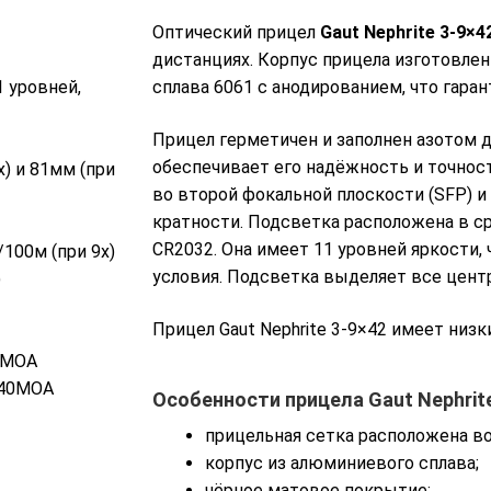
Оптический прицел
Gaut Nephrite 3-9×4
дистанциях. Корпус прицела изготовле
 уровней,
сплава 6061 с анодированием, что гаран
Прицел герметичен и заполнен азотом д
обеспечивает его надёжность и точнос
x) и 81мм (при
во второй фокальной плоскости (SFP) 
кратности. Подсветка расположена в ср
CR2032. Она имеет 11 уровней яркости,
/100м (при 9x)
условия. Подсветка выделяет все цент
)
Прицел Gaut Nephrite 3-9×42 имеет низ
40MOA
±40MOA
Особенности прицела Gaut Nephrite
прицельная
сетка
расположена
в
корпус
из
алюминиевого
сплава;
чёрное
матовое
покрытие;