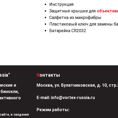
Инструкция
Защитные крышки для
объектив
Салфетка из микрофибры
Пластиковый ключ для замены б
Батарейка CR2032
ssia"
Контакты
еские и
Москва, ул. Булатниковская, д. 10, стр.
 бинокли,
Е-mail:
info@vortex-russia.ru
активного
Режим работы:
 сайте, и сведения