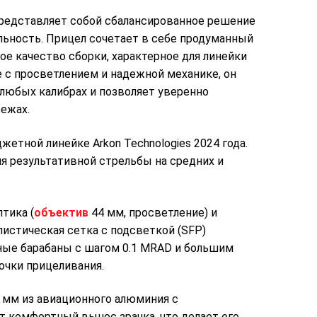
редставляет собой сбалансированное решение
льность. Прицел сочетает в себе продуманный
е качество сборки, характерное для линейки
е с просветлением и надежной механике, он
 любых калибрах и позволяет уверенно
бежах.
етной линейке Arkon Technologies 2024 года.
я результативной стрельбы на средних и
тика (
объектив
44 мм, просветление) и
листическая сетка с подсветкой (SFP)
чные барабаны с шагом 0.1 MRAD и большим
очки прицеливания.
 мм из авиационного алюминия с
т комфортный вынос зрачка, что делает его