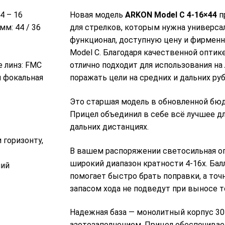
4 – 16
Новая модель
ARKON Model C 4-16×44
п
мм: 44 / 36
для стрелков, которым нужна универса
Оптический прицел Arkon Model C 4-
функционал, доступную цену и фирменно
16×44 (MC8 MRAD)
Model C. Благодаря качественной оптик
19380 р.
 линз: FMC
отлично подходит для использования на
я фокальная
поражать цели на средних и дальних ру
Это старшая модель в обновленной бюдж
Прицел объединил в себе всё лучшее дл
дальних дистанциях.
 горизонту,
В вашем распоряжении светосильная оп
широкий диапазон кратности 4-16x. Бал
ний
помогает быстро брать поправки, а то
запасом хода не подведут при выносе т
Надежная база — монолитный корпус 30
азотозаполнением. Прицел обеспечивае