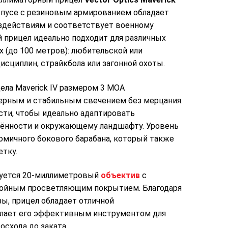
пусе с резиновым армированием обладает
здействиям и соответствует военному
й прицел идеально подходит для различных
 (до 100 метров): любительской или
сциплин, страйкбола или загонной охоты.
ела Maverick IV размером 3 MOA
ерным и стабильным свечением без мерцания.
сти, чтобы идеально адаптировать
щённости и окружающему ландшафту. Уровень
омичного бокового барабана, который также
тку.
ьзуется 20-миллиметровый
объектив
с
лойным просветляющим покрытием. Благодаря
зы, прицел обладает отличной
елает его эффективным инструментом для
осхода до заката.