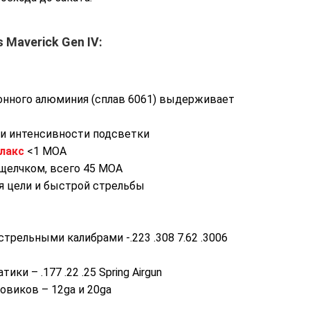
 Maverick Gen IV:
онного алюминия (сплав 6061) выдерживает
ми интенсивности подсветки
лакс
<1 МОА
щелчком, всего 45 МОА
я цели и быстрой стрельбы
рельными калибрами -.223 .308 7.62 .3006
и – .177 .22 .25 Spring Airgun
виков – 12ga и 20ga