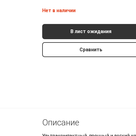
Нет в наличии
В лист ожидания
Сравнить
Коллиматорный прицел Vector
Описание
Optics Maverick Gen IV Mini 1×20 SOP
9900 р.
Ультракомпактный, прочный и легкий 