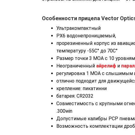
Особенности прицела Vector Optics
Ультракомпактный
PX6 водонепроницаемый,
прорезиненный корпус из авиаци
температуру -55C° до 70C°
Размер точки 3 МОА с 10 уровня
Неограниченный
айрелиф
и
парал
регулировка 1 МОА с слышимым 
отлично подходит для движущейс
крепление: пикатинни
батарея: CR2032
Совместимость с крупными огнест
.300win
Допустимые калибры PCP пневматик
Возможность комплектации дробо