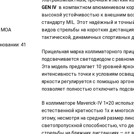
GEN IV
в компактном алюминиевом кор
высокой устойчивостью к внешним во
стандарту MIL. Этот надёжный и точны
1 МОА
видов стрельбы на коротких дистанциях
тактической, динамичных спортивных ди
новании: 41
Прицельная марка коллиматорного приц
подсвечивается светодиодом с равном
Эта модель предлагает 10 уровней ярко
интенсивность точки к условиям осве
яркости регулируется с помощью эргон
позволяет полностью отключить подсве
В коллиматоре Maverick-IV 1×20 испол
естественной кратностью 1х и многос
этому, несмотря на средний размер лин
светопропускной способностью, что д
стрельбы на ближних дистанциях — от в