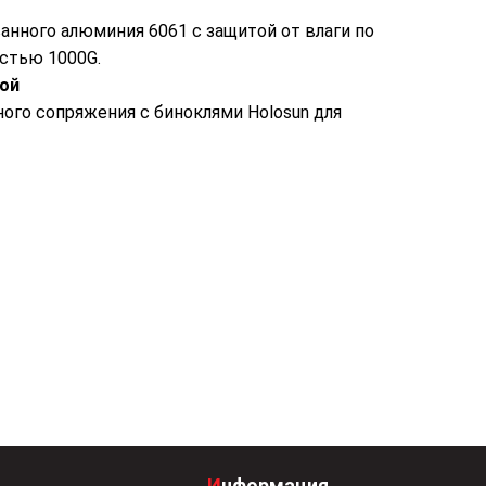
анного алюминия 6061 с защитой от влаги по
остью 1000G.
пой
ого сопряжения с биноклями Holosun для
Информация