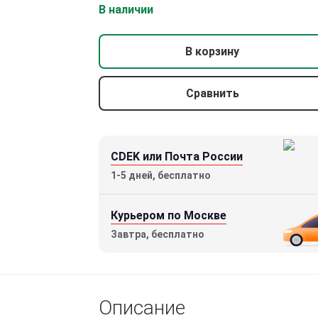
В наличии
В корзину
Сравнить
CDEK или Почта России
1-5 дней, бесплатно
Курьером по Москве
Завтра, бесплатно
Коллиматор Holosun ARO EVO GR2
(зеленая точка 2 МОА)
Описание
34450 р.