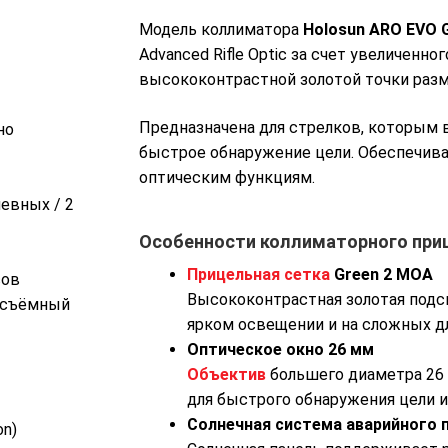
Модель коллиматора
Holosun ARO EVO 
Advanced Rifle Optic за счет увеличенно
высококонтрастной золотой точки разм
Предназначена для стрелков, которым 
но
быстрое обнаружение цели. Обеспечив
оптическим функциям.
евных / 2
Особенности коллиматорного приц
Прицельная сетка
Green 2 MOA
сов
Высококонтрастная золотая подс
росъёмный
ярком освещении и на сложных дл
Оптическое окно 26 мм
Объектив
большего диаметра 26
для быстрого обнаружения цели 
Солнечная система аварийного 
on)