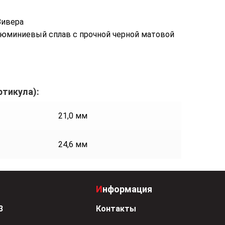
Вивера
юминиевый сплав с прочной черной матовой
ртикула):
21,0 мм
24,6 мм
Информация
3
Контакты