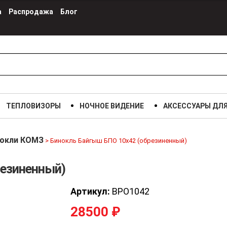
а
Распродажа
Блог
ТЕПЛОВИЗОРЫ
НОЧНОЕ ВИДЕНИЕ
АКСЕССУАРЫ ДЛ
окли КОМЗ
>
Бинокль Байгыш БПО 10х42 (обрезиненный)
резиненный)
Артикул:
BPO1042
28500
₽