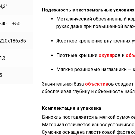
4,3″
Надежность в экстремальных условиях
Металлический обрезиненный кор
-40 … +50
руках даже при повышенной влаж
Жесткое крепление внутренних уз
220х186х85
Плотные крышки
окуляр
ов и
объ
1.3
Мягкие резиновые наглазники — 
5
Значительная база
объектив
ов создает
обеспечивая глубину и объемность наб
Комплектация и упаковка
Бинокль поставляется в мягкой сумочк
Материал отличается износоустойчиво
Сумочка оснащена пластиковой фастек