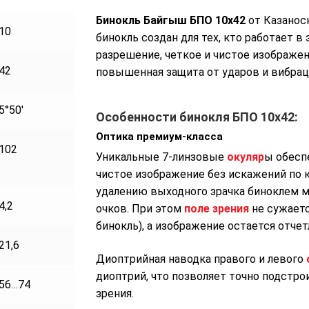
Бинокль Байгыш БПО 10х42
Бинокль Байгыш БПО 10х42
от Казанос
(обрезиненный)
10
бинокль создан для тех, кто работает 
28500 р.
разрешение, четкое и чистое изображен
42
повышенная защита от ударов и вибрац
5°50′
Особенности бинокля БПО 10х42:
Оптика премиум-класса
102
Уникальные 7-линзовые
окуляр
ы обесп
чистое изображение без искажений по к
удалению выходного зрачка биноклем м
4,2
очков. При этом
поле зрения
не сужаетс
бинокль), а изображение остается отче
21,6
Диоптрийная наводка правого и левого
диоптрий, что позволяет точно подстр
56…74
зрения.