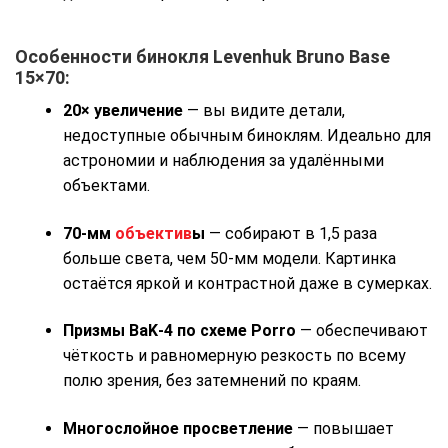
Особенности бинокля Levenhuk Bruno Base
15×70:
20× увеличение
— вы видите детали,
недоступные обычным биноклям. Идеально для
астрономии и наблюдения за удалёнными
объектами.
70-мм
объектив
ы
— собирают в 1,5 раза
больше света, чем 50-мм модели. Картинка
остаётся яркой и контрастной даже в сумерках.
Призмы BaK‑4 по схеме Porro
— обеспечивают
чёткость и равномерную резкость по всему
полю зрения, без затемнений по краям.
Многослойное просветление
— повышает