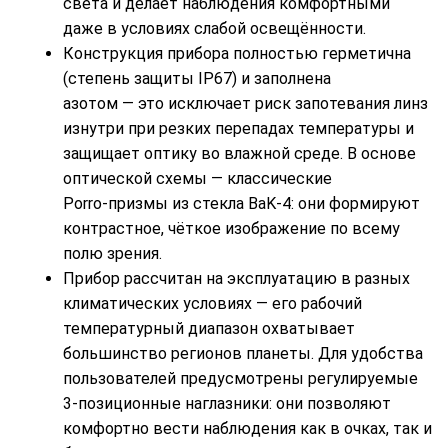
света
и
делает
наблюдения
комфортными
даже
в
условиях
слабой
освещённости.
Конструкция
прибора
полностью
герметична
(степень
защиты
IP67)
и
заполнена
азотом
— это
исключает
риск
запотевания
линз
изнутри
при
резких
перепадах
температуры
и
защищает
оптику
во
влажной
среде.
В
основе
оптической
схемы
— классические
Porro‑призмы
из
стекла
BaK‑4:
они
формируют
контрастное,
чёткое
изображение
по
всему
полю
зрения.
Прибор
рассчитан
на
эксплуатацию
в
разных
климатических
условиях
— его
рабочий
температурный
диапазон
охватывает
большинство
регионов
планеты.
Для
удобства
пользователей
предусмотрены
регулируемые
3‑позиционные
наглазники:
они
позволяют
комфортно
вести
наблюдения
как
в
очках,
так
и