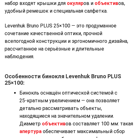
набор входят крышки для
окуляр
ов и
объектив
ов,
удобный ремешок и специальная салфетка.
Levenhuk Bruno PLUS 25×100 — это продуманное
сочетание качественной оптики, прочной
всепогодной конструкции и эргономичного дизайна,
рассчитанное на серьёзные и длительные
наблюдения.
Особенности бинокля Levenhuk Bruno PLUS
25×100:
Бинокль
оснащён
оптической
системой
с
25‑кратным
увеличением
— она
позволяет
детально
рассматривать
объекты,
находящиеся
на
значительном
удалении.
Диаметр
объектив
ов
составляет
100
мм:
такая
апертура
обеспечивает
максимальный
сбор