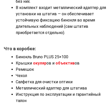
без
них.
В
комплект
входит
металлический
адаптер
для
установки
на
штатив
— он
обеспечивает
устойчивую
фиксацию
бинокля
во
время
длительных
наблюдений
(сам
штатив
приобретается
отдельно).
Что в коробке:
Бинокль Bruno PLUS 25×100
Крышки
окуляр
ов и
объектив
ов
Ремешок
Чехол
Салфетка для очистки оптики
Металлический адаптер для штатива
Инструкция по эксплуатации и гарантийный
талон