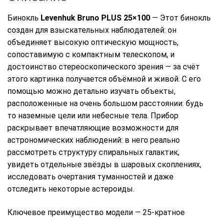
Бинокль
Levenhuk Bruno PLUS 25×100
—
Этот
бинокль
создан
для
взыскательных
наблюдателей:
он
объединяет
высокую
оптическую
мощность,
сопоставимую
с
компактным
телескопом,
и
достоинство
стереоскопического
зрения
— за
счёт
этого
картинка
получается
объёмной
и
живой.
С
его
помощью
можно
детально
изучать
объекты,
расположенные
на
очень
большом
расстоянии:
будь
то
наземные
цели
или
небесные
тела.
Прибор
раскрывает
впечатляющие
возможности
для
астрономических
наблюдений:
в
него
реально
рассмотреть
структуру
спиральных
галактик,
увидеть
отдельные
звёзды
в
шаровых
скоплениях,
исследовать
очертания
туманностей
и
даже
отследить
некоторые
астероиды.
Ключевое преимущество модели — 25‑кратное