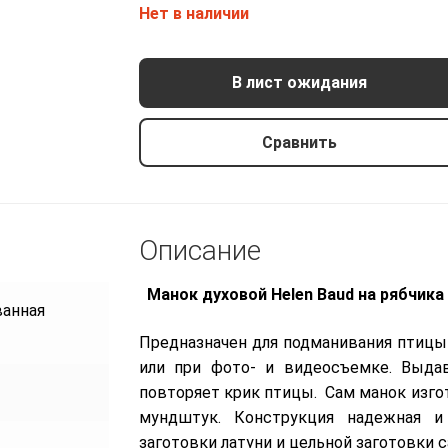
Нет в наличии
900 р.
В лист ожидания
Сравнить
Описание
Манок духовой Helen Baud
на рябчика
ванная
Предназначен для подманивания птицы
или при фото- и видеосъемке. Выдав
повторяет крик птицы.
Сам манок изго
мундштук. Конструкция надежная и
заготовки латуни и цельной заготовки 