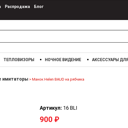
а
Распродажа
Блог
ТЕПЛОВИЗОРЫ
НОЧНОЕ ВИДЕНИЕ
АКСЕССУАРЫ ДЛ
е имитаторы
>
Манок Helen BAUD на рябчика
Артикул:
16 BLI
900
₽
Манок Helen BAUD на рябчика