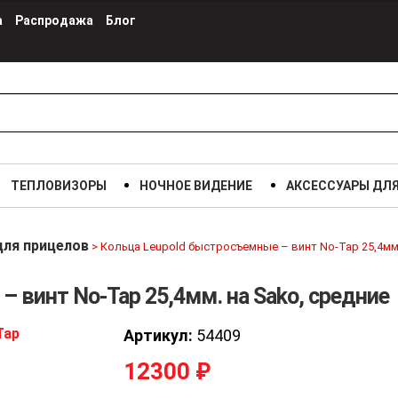
а
Распродажа
Блог
ТЕПЛОВИЗОРЫ
НОЧНОЕ ВИДЕНИЕ
АКСЕССУАРЫ ДЛ
для прицелов
>
Кольца Leupold быстросъемные – винт No-Tap 25,4мм.
 винт No-Tap 25,4мм. на Sako, средние
Кольца Leupold быстросъемные –
винт No-Tap 25,4мм. на Sako,
Артикул:
54409
средние
12300
₽
12300 р.