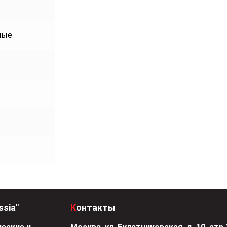
ные
ssia"
Контакты