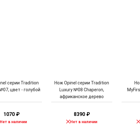
nel серии Tradition
Нож Opinel серии Tradition
Но
№07, цвет - голубой
Luxury №08 Chaperon,
MyFir
африканское дерево
1070
₽
8390
₽
Нет в наличии
Нет в наличии