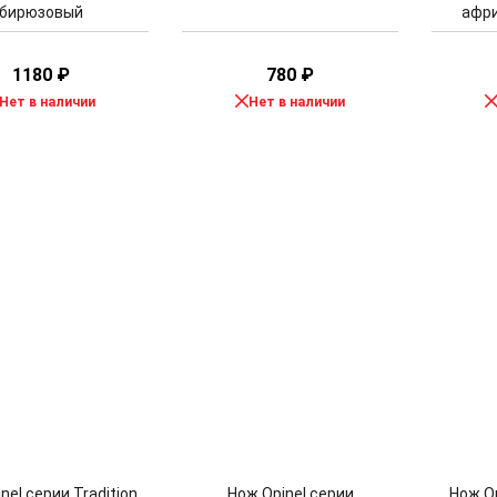
бирюзовый
афри
1180
₽
780
₽
Нет в наличии
Нет в наличии
nel серии Tradition
Нож Opinel серии
Нож O