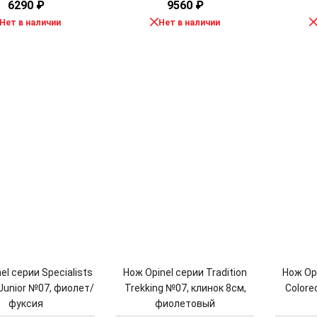
6290
₽
9560
₽
Нет в наличии
Нет в наличии
el серии Specialists
Нож Opinel серии Tradition
Нож Opi
Junior №07, фиолет/
Trekking №07, клинок 8см,
Colore
фуксия
фиолетовый