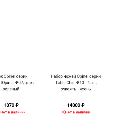
ж Opinel серии
Набор ножей Opinel серии
stOpinel №07, цвет
Table Chic №10 - 4шт.,
зеленый
рукоять - ясень
1070
₽
14000
₽
Нет в наличии
Нет в наличии