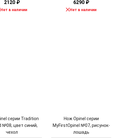
2120
₽
6290
₽
Нет в наличии
Нет в наличии
nel серии Tradition
Нож Opinel серии
d №08, цвет синий,
MyFirstOpinel №07, рисунок-
чехол
лошадь