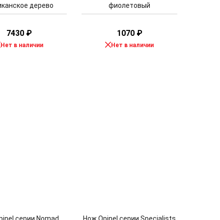
канское дерево
фиолетовый
7430
₽
1070
₽
Нет в наличии
Нет в наличии
pinel серии Nomad
Нож Opinel серии Specialists