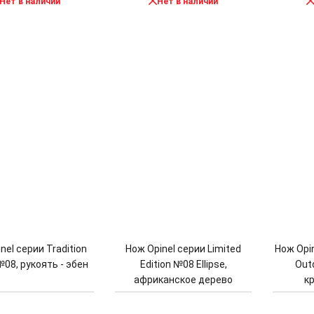
Нет в наличии
Нет в наличии
nel серии Tradition
Нож Opinel серии Limited
Нож Opin
№08, рукоять - эбен
Edition №08 Ellipse,
Out
африканское дерево
к