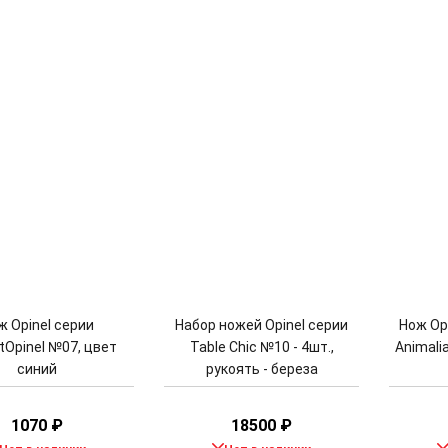
ж Opinel серии
Набор ножей Opinel серии
Нож Opi
tOpinel №07, цвет
Table Chic №10 - 4шт.,
Animali
синий
рукоять - береза
1070
₽
18500
₽