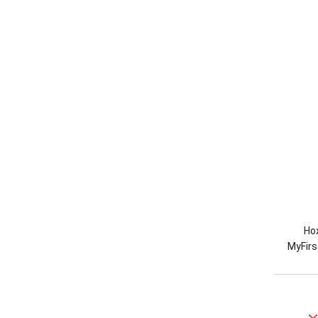
Но
MyFirs