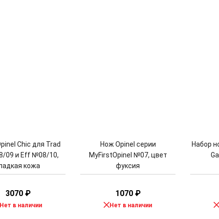
pinel Chic для Trad
Нож Opinel серии
Набор но
/09 и Eff №08/10,
MyFirstOpinel №07, цвет
Ga
ладкая кожа
фуксия
3070
₽
1070
₽
Нет в наличии
Нет в наличии