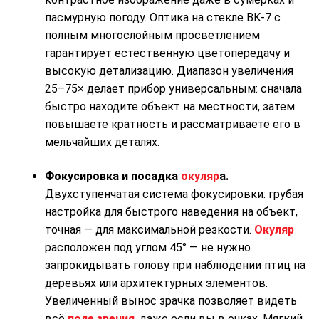
пасмурную погоду. Оптика на стекле BK‑7 с
полным многослойным просветлением
гарантирует естественную цветопередачу и
высокую детализацию. Диапазон увеличения
25–75× делает прибор универсальным: сначала
быстро находите объект на местности, затем
повышаете кратность и рассматриваете его в
мельчайших деталях.
Фокусировка и посадка
окуляр
а.
Двухступенчатая система фокусировки: грубая
настройка для быстрого наведения на объект,
точная — для максимальной резкости.
Окуляр
расположен под углом 45° — не нужно
запрокидывать голову при наблюдении птиц на
деревьях или архитектурных элементов.
Увеличенный вынос зрачка позволяет видеть
всё
поле зрения
, даже если вы в очках. Мягкий