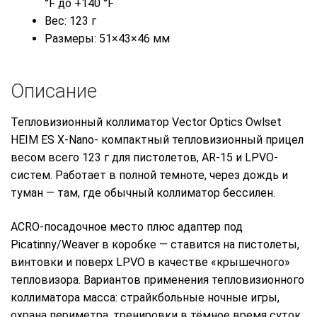
°F до +140 °F
Вес: 123 г
Размеры: 51×43×46 мм
Описание
Тепловизионный коллиматор Vector Optics Owlset
HEIM ES X-Nano- компактный тепловизионный прицел
весом всего 123 г
для пистолетов, AR-15 и LPVO-
систем. Работает в полной темноте, через дождь и
туман — там, где обычный коллиматор бессилен.
ACRO-посадочное место
плюс
адаптер под
Picatinny/Weaver
в коробке — ставится на пистолеты,
винтовки и поверх LPVO в качестве «крышечного»
тепловизора
.
Вариантов применения тепловизионного
коллиматора масса: страйкбольные ночные игры,
охрана периметра, тренировки в тёмное время суток,