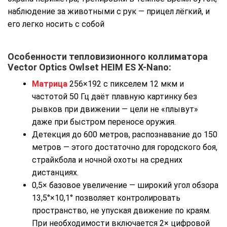
наблюдение за животными с рук — прицел лёгкий, и
его легко носить с собой
Особенности
тепловизионного коллиматора
Vector Optics Owlset HEIM ES X-Nano
:
Матрица
256×192 с пикселем 12 мкм и
частотой 50 Гц даёт плавную картинку без
рывков при движении — цели не «плывут»
даже при быстром переносе оружия.
Детекция до 600 метров, распознавание до 150
метров — этого достаточно для городского боя,
страйкбола и ночной охоты на средних
дистанциях.
0,5× базовое увеличение
— широкий угол обзора
13,5°×10,1° позволяет контролировать
пространство, не упуская движение по краям.
При необходимости включается 2× цифровой