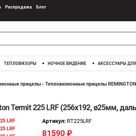
а
Распродажа
Блог
ТЕПЛОВИЗОРЫ
НОЧНОЕ ВИДЕНИЕ
АКСЕССУАРЫ ДЛ
зионные прицелы
Тепловизионные прицелы REMINGTO
>
n Termit 225 LRF (256х192, ø25мм, дал
Артикул:
RT225LRF
81590
₽