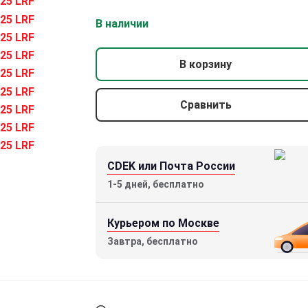
В наличии
В корзину
Сравнить
Прицел тепловизионный Remington
Termit 225 LRF (256х192, ø25мм,
дальномер)
CDEK или Почта России
81590 р.
1-5 дней, бесплатно
Курьером по Москве
Завтра, бесплатно