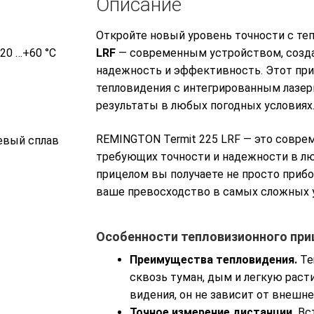
Описание
Откройте новый уровень точности с т
20 …+60 °С
LRF
— современным устройством, созда
надежность и эффективность. Этот при
тепловидения с интегрированным лазе
результаты в любых погодных условиях
REMINGTON Termit 225 LRF — это совре
евый сплав
требующих точности и надежности в лю
прицелом вы получаете не просто прибо
ваше превосходство в самых сложных у
Особенности тепловизионного приц
Преимущества тепловидения.
Te
сквозь туман, дым и легкую расти
видения, он не зависит от внешн
Точное измерение дистанции.
Вс