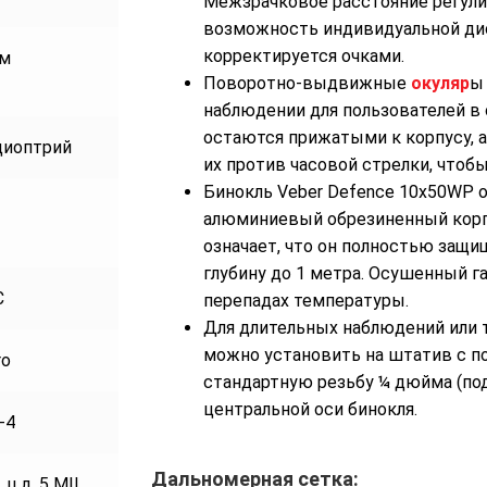
Межзрачковое расстояние регулир
возможность индивидуальной дио
корректируется очками.
м
Поворотно-выдвижные
окуляр
ы
наблюдении для пользователей в 
остаются прижатыми к корпусу, а
диоптрий
их против часовой стрелки, чтоб
Бинокль Veber Defence 10x50WP 
алюминиевый обрезиненный корпу
означает, что он полностью защи
Бинокль военный Veber Defence
глубину до 1 метра. Осушенный г
10x50WP (с сеткой)
C
перепадах температуры.
15500 р.
Для длительных наблюдений или 
можно установить на штатив с п
ro
стандартную резьбу ¼ дюйма (под
центральной оси бинокля.
-4
Дальномерная сетка:
 ц.д. 5 MIL