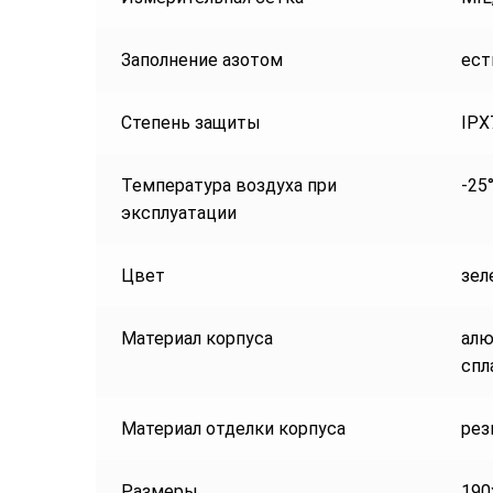
Заполнение азотом
ест
Степень защиты
IPX
Температура воздуха при
-25
эксплуатации
Цвет
зел
Материал корпуса
ал
спл
Материал отделки корпуса
рез
Размеры
190