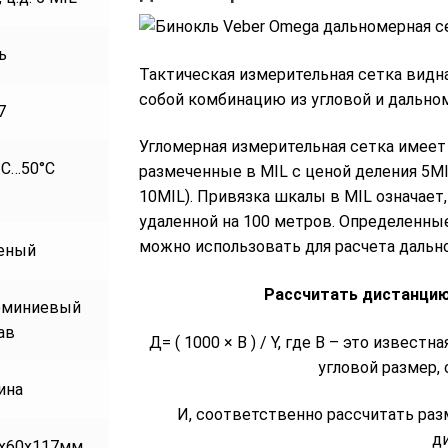
ь
Тактическая измерительная сетка видн
собой комбинацию из угловой и дально
7
Угломерная измерительная сетка имеет
°С…50°С
размеченные в MIL с ценой деления 5
10MIL). Привязка шкалы в MIL означает,
удаленной на 100 метров. Определенны
можно использовать для расчета дально
еный
Рассчитать дистанцию
юминиевый
ав
Д= ( 1000 × В ) / Y, где В – это извест
угловой размер,
ина
И, соответственно рассчитать раз
д
x60x117мм