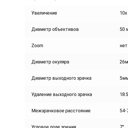
Увеличение
10х
Диаметр объективов
50 
Zoom
нет
Диаметр окуляра
26
Диаметр выходного зрачка
5м
Удаление выходного зрачка
18.
Межзрачковое расстояние
54-
Угловое поле зрения
7°