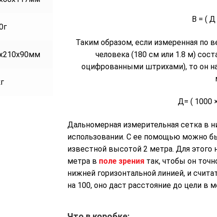
В = ( Д 
0г
Таким образом, если измеренная по 
человека (180 см или 1.8 м) со
x210x90мм
оцифрованными штрихами), то он на
кг
Д= ( 1000 ×
Дальномерная измерительная сетка в 
использовании. С ее помощью можно бы
известной высотой 2 метра. Для этого
метра в
поле зрения
так, чтобы он точ
нижней горизонтальной линией, и счита
на 100, оно даст расстояние до цели в м
Что в коробке: