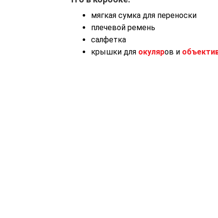
мягкая сумка для переноски
плечевой ремень
cалфетка
крышки для
окуляр
ов и
объекти