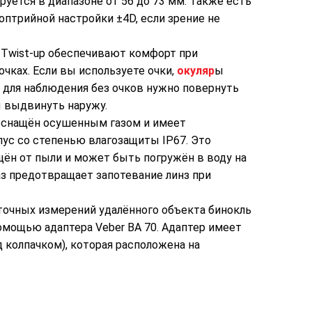
уется в диапазоне от 56 до 73 мм. Также есть
птрийной настройки ±4D, если зрение не
 Twist-up обеспечивают комфорт при
очках. Если вы используете очки,
окуляр
ы
 для наблюдения без очков нужно повернуть
ы выдвинуть наружу.
оснащён осушенным газом и имеет
с со степенью влагозащиты IP67. Это
щён от пыли и может быть погружён в воду на
аз предотвращает запотевание линз при
точных измерений удалённого объекта бинокль
омощью адаптера Veber BA 70. Адаптер имеет
 колпачком), которая расположена на