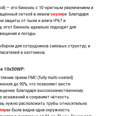
ой) — это бинокль с 10-кратным увеличением и
нащённый сеткой в левом
окуляр
е. Благодаря
и защиты от пыли и влаги IP67 и
, этот бинокль идеально подходит для
вещения и погоды.
бором для сотрудников силовых структур, и
пасателей и охотников.
e 10x50WP:
ение призм FMC (fully multi-coated)
нокля до 90%, что позволяет вести
ещении. Благодаря высококачественному
о искажений и сохраняет чёткость.
за, нужно расположить трубы относительно
ляр
ах была видна одна окружность.