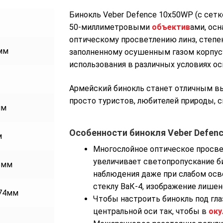
Бинокль Veber Defence 10x50WP (с сетк
50-миллиметровыми
объектив
ами, ос
оптическому просветлению линз, степен
мм
заполненному осушенным газом корпусу
использования в различных условиях ос
Армейский бинокль станет отличным вы
просто туристов, любителей природы, с
мм
Особенности бинокля Veber Defenc
м
Многослойное оптическое просветл
увеличивает светопропускание би
5мм
наблюдения даже при слабом осв
стеклу ВаК-4, изображение лишен
74мм
Чтобы настроить бинокль под гла
центральной оси так, чтобы в
оку