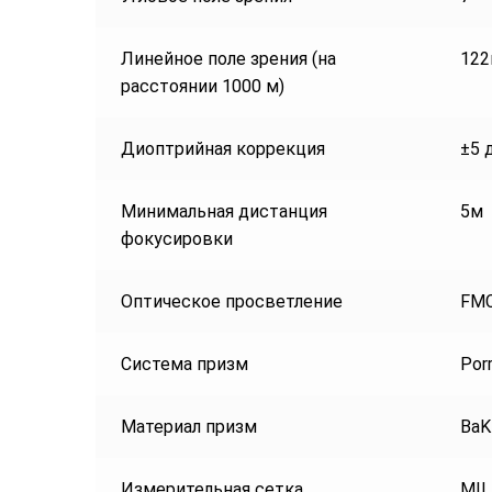
Линейное поле зрения (на
122
расстоянии 1000 м)
Диоптрийная коррекция
±5 
Минимальная дистанция
5м
фокусировки
Оптическое просветление
FM
Система призм
Por
Материал призм
BaK
Измерительная сетка
MIL,