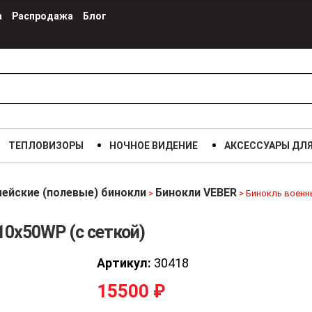
а
Распродажа
Блог
ТЕПЛОВИЗОРЫ
НОЧНОЕ ВИДЕНИЕ
АКСЕССУАРЫ ДЛ
ейские (полевые) бинокли
Бинокли VEBER
>
>
Бинокль военны
10x50WP (с сеткой)
Артикул:
30418
15500
₽