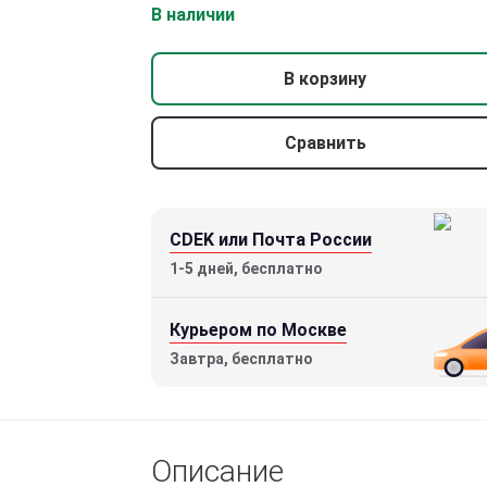
В наличии
В корзину
Сравнить
Бинокль Mewlite Eternals Pro 8×42 ED
CDEK или Почта России
36990 р.
1-5 дней, бесплатно
Курьером по Москве
Завтра, бесплатно
Описание