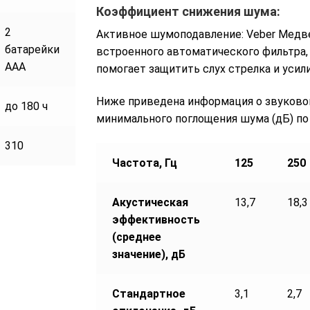
Коэффициент снижения шума:
2
Активное шумоподавление: Veber Мед
батарейки
встроенного автоматического фильтра, 
ААА
помогает защитить слух стрелка и усили
Активные наушники Veber Медведь
(черные)
Ниже приведена информация о звуково
до 180 ч
2800 р.
минимального поглощения шума (дБ) по
310
Частота, Гц
125
250
Акустическая
13,7
18,3
эффективность
(среднее
значение), дБ
Стандартное
3,1
2,7