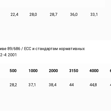
22,4
28,0
28,7
36,0
33,1
иве 89/686 / ECC и стандартам нормативных
2-4: 2001
500
1000
2000
3150
4000
28,2
37,1
38,4
44
44,8