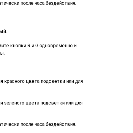
чески после часа бездействия.
ый.
е кнопки R и G одновременно и
ы.
красного цвета подсветки или для
зеленого цвета подсветки или для
чески после часа бездействия.