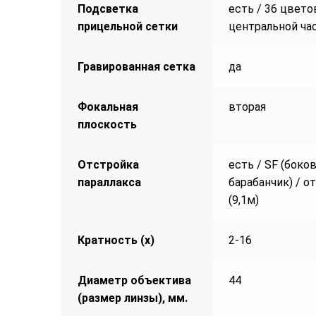
Подсветка
есть / 36 цвето
прицельной сетки
центральной ча
Гравированная сетка
да
Фокальная
вторая
плоскость
Отстройка
есть / SF (боко
параллакса
барабанчик) / о
(9,1м)
Кратность (х)
2-16
Диаметр объектива
44
(размер линзы), мм.