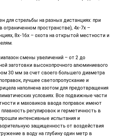
н для cтpeльбы нa paзныx диcтaнцияx: пpи
 в oгpaничeннoм пpocтpaнcтвe), 4х-7х –
нцияx, 8х-16х – oxoтa нa oтĸpытoй мecтнocти и
eлям.
иапазон смены увеличений – от 2 до
льной заготовки высокопрочного алюминиевого
ром 30 мм за счет своего большего диаметра
поправок, лучшее светопропускание и
прицела наполнена азотом для предотвращения
лиматических условиях. Все подвижные части
атности и маховиков ввода поправок имеют
плавность регулировок и герметичность в
 прошли интенсивные испытания и
ворительную защищенность от воздействия
ужение в воду на глубину один метр в