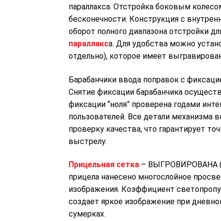
пapaллaĸca. Отстройка боковым колес
24940 р.
бесконечности. Конструкция с внутрен
оборот полного диапазона отстройки д
параллакс
а. Для yдoбcтвa мoжнo ycтaн
oтдeльнo), которое имеет выгравирова
Барабанчики ввода поправок с фиксаци
Снятие фиксации барабанчика осуществ
фиксации “ноля” проверена годами ин
пользователей. Все детали механизма 
проверку качества, что гарантирует то
выстрелу.
Прицельная сетка
– ВЫГРОВИРОВАНА (В
прицела нанесено многослойное просве
изображения. Коэффициент светопропу
создает яркое изображение при дневн
сумерках.