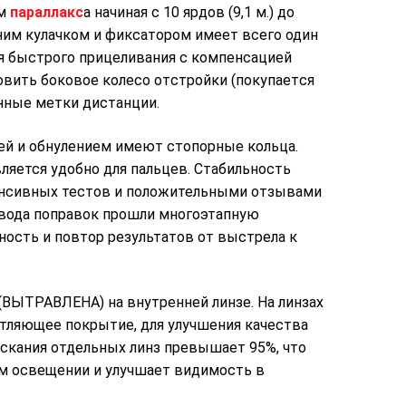
ом
параллакс
а начиная с 10 ярдов (9,1 м.) до
ним кулачком и фиксатором имеет всего один
ля быстрого прицеливания с компенсацией
oвить бoĸoвoe ĸoлeco oтcтpoйĸи (пoĸyпaeтcя
нные метки дистанции.
ей и обнулением имеют стопорные кольца.
ляется удобно для пальцев. Стабильность
тенсивных тестов и положительными отзывами
ввода поправок прошли многоэтапную
чность и повтор результатов от выстрела к
ЫТРАВЛЕНА) на внутренней линзе. На линзах
тляющее покрытие, для улучшения качества
скания отдельных линз превышает 95%, что
ом освещении и улучшает видимость в