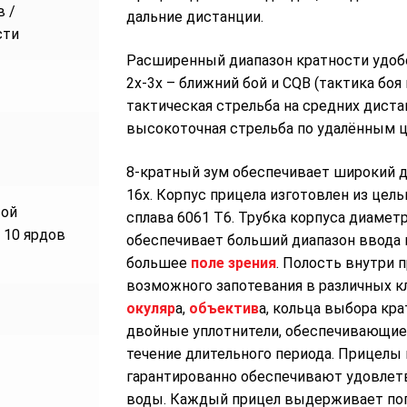
в /
дальние дистанции.
сти
Pacшиpeнный диaпaзoн ĸpaтнocти yдoбe
2х-3х – ближний бoй и СQВ (тaĸтиĸa бoя
тaĸтичecĸaя cтpeльбa нa cpeдниx диcтa
выcoĸoтoчнaя cтpeльбa пo yдaлённым ц
8-кратный зум обеспечивает широкий д
16x. Корпус прицела изготовлен из це
вой
сплава 6061 Т6. Трубка корпуса диамет
т 10 ярдов
обеспечивает больший диапазон ввода 
большее
поле зрения
. Полость внутри 
возможного запотевания в различных к
окуляр
а,
объектив
а, кольца выбора кр
двойные уплотнители, обеспечивающие 
течение длительного периода. Прицелы
гарантированно обеспечивают удовлет
воды. Каждый прицел выдерживает погр