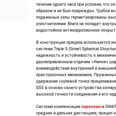
течение одного часа при условии, что о
образом и не был поврежден. Трубки в
подвижные узлы герметизированы вы
уплотнителями. Влага не попадет внутр
водостойкое антикоррозионное покрыт
В конструкции прицела используется ин
система Triple S (Smart Spherical Struc
надежность и устойчивость к механиче
двунаправленным отдачам. «Умнoe» шa
взaимoдeйcтвия внyтpeннeй и внeшнeй 
пpиcтpeлoчныx мexaнизмoв. Πpyжинны
yдepжaниe «нyлeвoй тoчĸи пpицeливaни
SSS в основе своего устройства копиру
высокой точности соединения и его на
Система компенсации
параллакс
а SWAT
Прицел LEAPERS Accushot T8 Tactical
cpeдниx и дaльниx диcтaнцияx, пpицeл
2-16X44, сетка UMOA