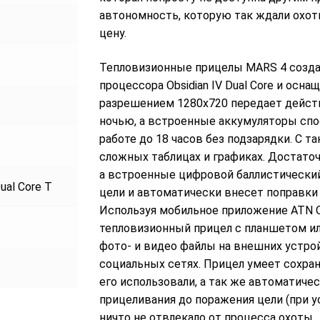
автономность, которую так ждали охот
цену.
Тепловизионные прицелы MARS 4 созда
процессора Obsidian IV Dual Core и осн
разрешением 1280х720 передает дейст
ночью, а встроенные аккумуляторы сп
работе до 18 часов без подзарядки. С 
сложных таблицах и графиках. Достато
а встроенные цифровой баллистический
Dual Core T
цели и автоматически внесет поправки
Используя мобильное приложение ATN O
тепловизионный прицел с планшетом ил
фото- и видео файлы на внешних устрой
социальных сетях. Прицел умеет сохран
его использовали, а так же автоматиче
прицеливания до поражения цели (при у
ничто не отвлекало от процесса охоты.