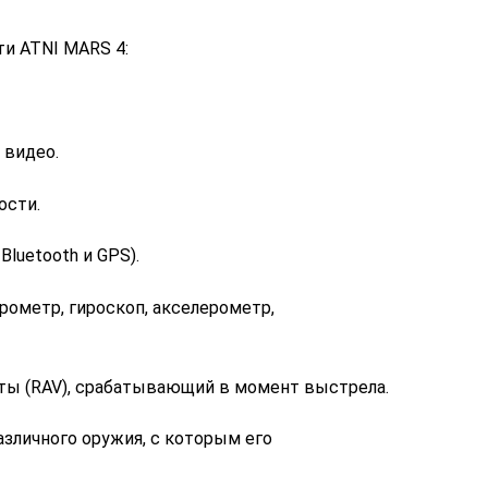
 ATNI MARS 4:
видео.
ости.
luetooth и GPS).
ометр, гироскоп, акселерометр,
ы (RAV), срабатывающий в момент выстрела.
личного оружия, с которым его