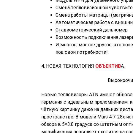
Модуль Wi-Fi для удалённого упра
Смена тепловизионной чувствите
Смена работы матрицы (матричн
Автоматическая работа с внешни
Стадиометрический дальномер.
Возможность подключения лазерн
И многое, многое другое, что по
под свои потребности!
4. НОВАЯ ТЕХНОЛОГИЯ
ОБЪЕКТИВ
А.
Высокооч
Новые тепловизоры ATN имеют обнов
германия с идеальным преломлением, 
чёткую картинку даже на дальних дист
пространстве. В модели Mars 4 7-28x и
обзора в 5×3.8 градуса со штатным опт
модификация позволяет охотится на сре