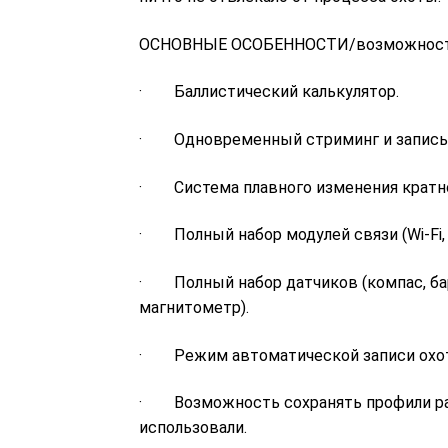
ОСНОВНЫЕ ОСОБЕННОСТИ/возможности
· Баллистический калькулятор.
· Одновременный стриминг и запись 
· Система плавного изменения кратн
· Полный набор модулей связи (Wi-Fi, B
· Полный набор датчиков (компас, бар
магнитометр).
· Режим автоматической записи охот
· Возможность сохранять профили раз
Прицел тепловизионный ATN MARS 4
использовали.
384 7-28×75, матрица 384×288