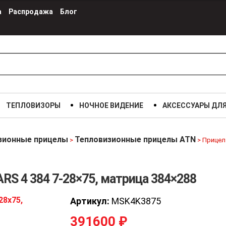
а
Распродажа
Блог
ТЕПЛОВИЗОРЫ
НОЧНОЕ ВИДЕНИЕ
АКСЕССУАРЫ ДЛ
зионные прицелы
Тепловизионные прицелы ATN
>
>
Прицел
S 4 384 7-28×75, матрица 384×288
Артикул:
MSK4K3875
391600
₽