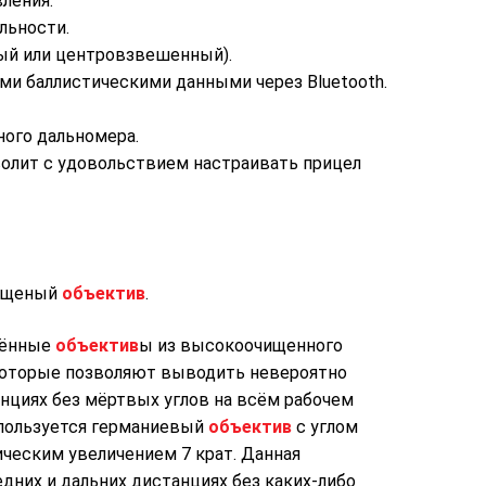
вления.
льности.
ый или центровзвешенный).
ми баллистическими данными через Bluetooth.
ого дальномера.
зволит с удовольствием настраивать прицел
ищеный
объектив
.
лённые
объектив
ы из высокоочищенного
которые позволяют выводить невероятно
анциях без мёртвых углов на всём рабочем
спользуется германиевый
объектив
с углом
ическим увеличением 7 крат. Данная
дних и дальних дистанциях без каких-либо