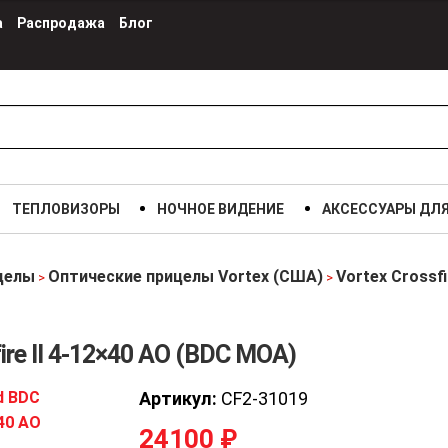
а
Распродажа
Блог
ТЕПЛОВИЗОРЫ
НОЧНОЕ ВИДЕНИЕ
АКСЕССУАРЫ ДЛ
целы
Оптические прицелы Vortex (США)
Vortex Crossfi
>
>
ire II 4-12×40 AO (BDC МОА)
Артикул:
CF2-31019
24100
₽