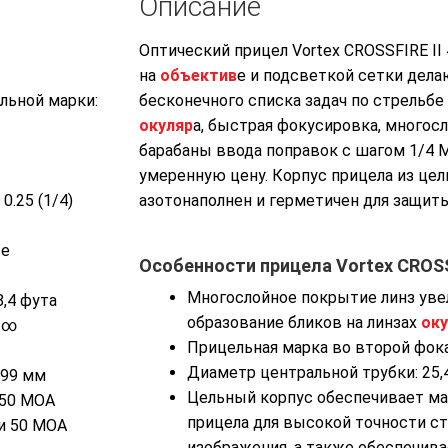
Описание
Оптический прицел Vortex CROSSFIRE I
на
объектив
е и подсветкой сетки дел
льной марки:
бесконечного списка задач по стрельбе
окуляр
а, быстрая фокусировка, много
барабаны ввода поправок с шагом 1/4 
умеренную цену. Корпус прицела из цел
0.25 (1/4)
азотонаполнен и герметичен для защит
ые
Особенности прицела Vortex CROSSF
Многослойное покрытие линз уве
8,4 фута
образование бликов на линзах
оку
 -∞
Прицельная марка во второй фок
Диаметр центральной трубки: 25,
 99 мм
Цельный корпус обеспечивает м
 50 MOA
прицела для высокой точности ст
и 50 MOA
изображения, а также обеспечив