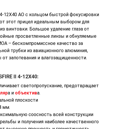
I 4-12X40 AO c кольцом быстрой фокусировки
ают этот прицел идеальным выбором для
 из винтовки. Большое удаление глаза от
слойные просветленные линзы и обнуляемые
MOA – бескомпромиссное качество за
ьной трубки из авиационного алюминия,
ы от запотевания и влагозащищенности.
IRE II 4-12X40:
личивает светопропускание, предотвращает
ляр
а и
объектив
а.
альной плоскости
4 мм.
аксимальную соосность всей конструкции
рельбы и получения наиболее качественного
ает высокую прочность и герметичность.