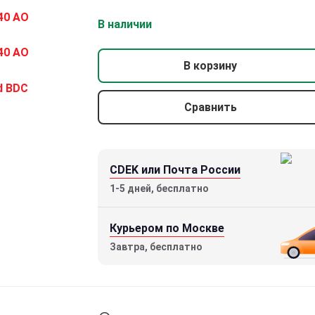
В наличии
В корзину
Сравнить
Оптический прицел Vortex Crossfire
II 4-12×40 AO (BDC МОА)
24100 р.
CDEK или Почта России
1-5 дней, бесплатно
Курьером по Москве
Завтра, бесплатно