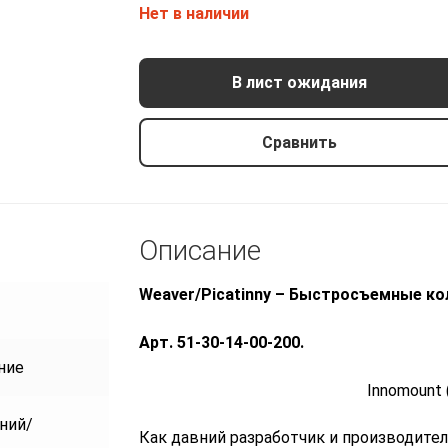
Нет в наличии
Кольца Innomount на
В лист ожидания
Weaver/Picatinny, 30мм
20890 р.
Сравнить
Описание
Weaver/Picatinny –
Быстросъемные
ко
Арт. 51-30-14-00-200.
ние
Innomount (Герма
ний/
Как давний разработчик и производител