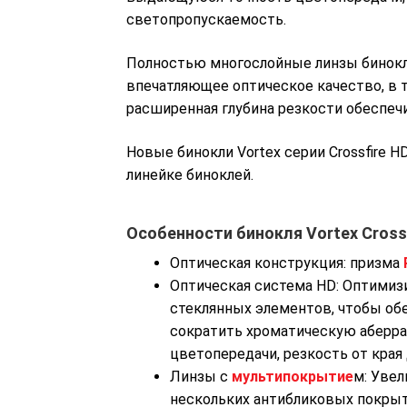
светопропускаемость.
Полностью многослойные линзы бинокля
впечатляющее оптическое качество, в 
расширенная глубина резкости обеспеч
Новые бинокли Vortex серии Crossfire H
линейке биноклей.
Особенности бинокля Vortex Crossf
Оптическая конструкция: призма
Оптическая система HD: Оптимиз
стеклянных элементов, чтобы об
Бинокль Vortex Crossfire HD 12×50
сократить хроматическую аберр
20000 р.
цветопередачи, резкость от края 
Линзы с
мультипокрытие
м: Уве
нескольких антибликовых покрыти