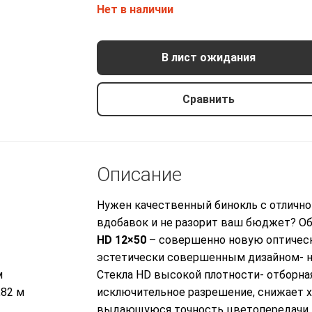
Нет в наличии
В лист ожидания
Сравнить
Описание
Нужен качественный бинокль с отличн
вдобавок и не разорит ваш бюджет? Об
HD 12×50
– совершенно новую оптическ
эстетически совершенным дизайном- но
м
Стекла HD высокой плотности- отборна
,82 м
исключительное разрешение, снижает 
выдающуюся точность цветопередачи, 