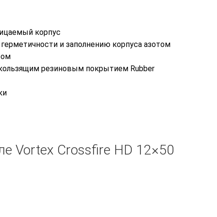
ницаемый корпус
я герметичности и заполнению корпуса азотом
сом
скользящим резиновым покрытием Rubber
ки
е Vortex Crossfire HD 12×50