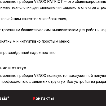
изионные приборы VENOX PATRIOT — это сбалансированны
имые технологии для выполнения широкого спектра стрел
ысочайшим качеством изображения;
строенным баллистическим вычислителем для работы на 
онятным и интуитивно простым меню;
епревзойденной надежностью.
ние и статус
зионные приборы VENOX пользуются заслуженной популя
 профессионалов силовых структур. Все устройства разр
ssia"
Контакты