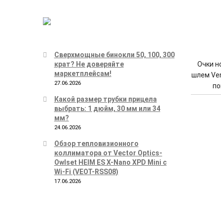
Сверхмощные бинокли 50, 100, 300
Очки н
крат? Не доверяйте
маркетплейсам!
шлем Ven
27.06.2026
по
Какой размер трубки прицела
выбрать: 1 дюйм, 30 мм или 34
мм?
24.06.2026
Обзор тепловизионного
коллиматора от Vector Optics-
Owlset HEIM ES X-Nano XPD Mini с
Wi-Fi (VEOT-RSS08)
17.06.2026