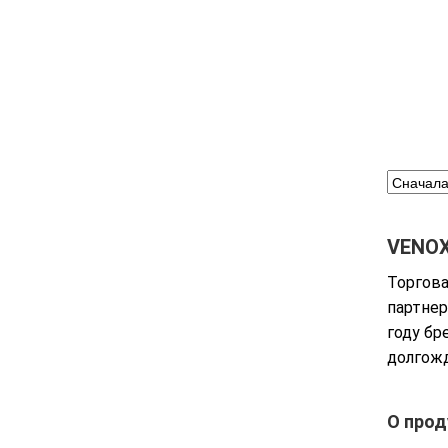
VENOX
Торгова
партнер
году бр
долгожд
О прод