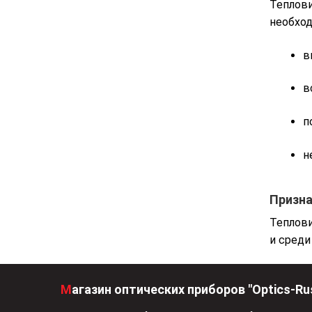
Теплов
необход
в
в
п
н
Призна
Теплови
и среди
Магазин оптических приборов "Optics-Ru