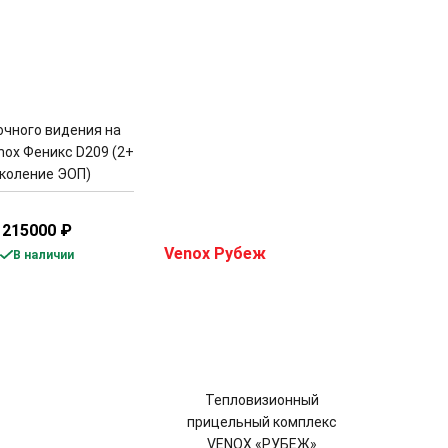
очного видения на
ox Феникс D209 (2+
коление ЭОП)
215000
₽
В наличии
Тепловизионный
прицельный комплекс
VENOX «РУБЕЖ»