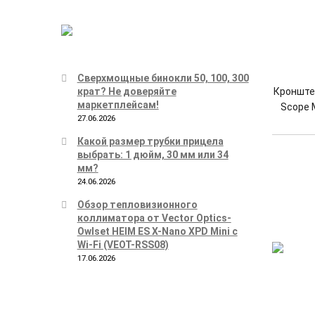
Сверхмощные бинокли 50, 100, 300
Кронштей
крат? Не доверяйте
маркетплейсам!
Scope 
27.06.2026
Какой размер трубки прицела
выбрать: 1 дюйм, 30 мм или 34
мм?
24.06.2026
Обзор тепловизионного
коллиматора от Vector Optics-
Owlset HEIM ES X-Nano XPD Mini с
Wi-Fi (VEOT-RSS08)
17.06.2026