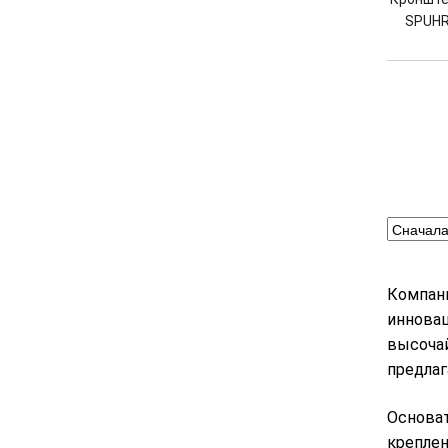
SPUHR
Компани
инновац
высочай
предлаг
Основат
креплен