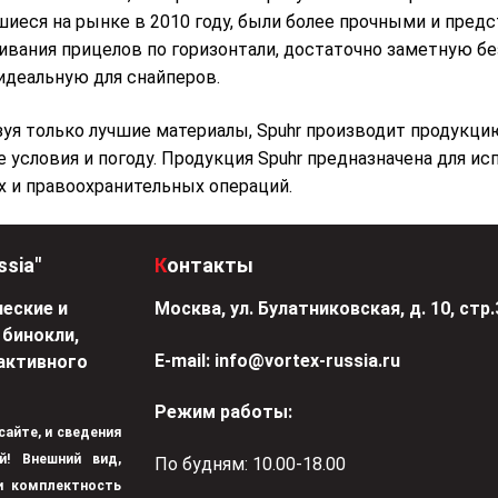
иеся на рынке в 2010 году, были более прочными и предс
вания прицелов по горизонтали, достаточно заметную б
 идеальную для снайперов.
уя только лучшие материалы, Spuhr производит продукц
 условия и погоду. Продукция Spuhr предназначена для и
 и правоохранительных операций.
ssia"
Контакты
еские и
Москва, ул. Булатниковская, д. 10, стр.
 бинокли,
Е-mail:
info@vortex-russia.ru
активного
Режим работы:
 сайте, и сведения
й! Внешний вид,
По будням: 10.00-18.00
 и комплектность