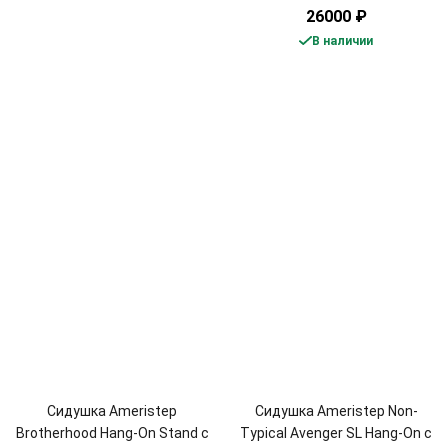
26000
₽
В наличии
Сидушка Ameristep
Сидушка Ameristep Non-
Brotherhood Hang-On Stand с
Typical Avenger SL Hang-On с