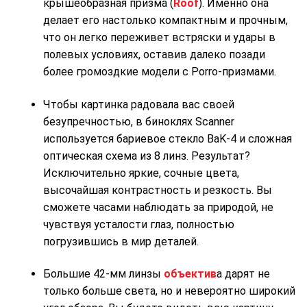
крышеобразная призма (
Roof
). Именно она
делает его настолько компактным и прочным,
что он легко переживет встряски и удары в
полевых условиях, оставив далеко позади
более громоздкие модели с Porro-призмами.
Чтобы картинка радовала вас своей
безупречностью, в биноклях Scanner
используется бариевое стекло BaK-4 и сложная
оптическая схема из 8 линз. Результат?
Исключительно яркие, сочные цвета,
высочайшая контрастность и резкость. Вы
сможете часами наблюдать за природой, не
чувствуя усталости глаз, полностью
погрузившись в мир деталей.
Большие 42-мм линзы
объектив
а дарят не
только больше света, но и невероятно широкий