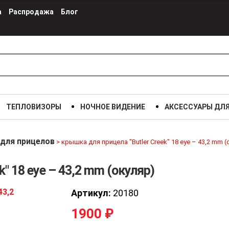
а
Распродажа
Блог
крышка для прицела "Butler Creek"
18 eye – 43,2 mm (окуляр)
1900 р.
ТЕПЛОВИЗОРЫ
НОЧНОЕ ВИДЕНИЕ
АКСЕССУАРЫ ДЛ
для прицелов
>
крышка для прицела "Butler Creek" 18 eye – 43,2 mm (
" 18 eye – 43,2 mm (окуляр)
Артикул:
20180
1900
₽