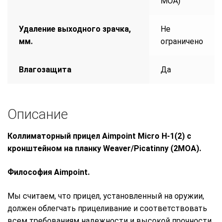
МОА)
Удаление выходного зрачка,
Не
мм.
ограничено
Влагозащита
Да
Описание
Коллиматорный прицел
Aimpoint
Micro
H
-1(2) с
кронштейном на планку
Weaver
/
Picatinny
(2
MOA
).
Философия Aimpoint.
Мы считаем, что прицел, установленный на оружии,
должен облегчать прицеливание и соответствовать
всем требованиям надежности и высокой прочности.