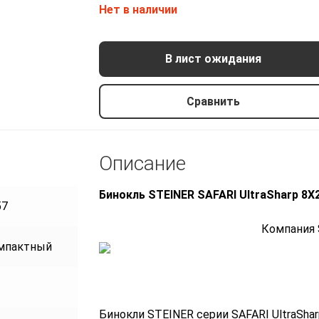
Нет в наличии
В лист ожидания
Бинокль STEINER SAFARI UltraSharp
8X22
Сравнить
12375 р.
Описание
Бинокль
STEINER SAFARI UltraS
57
Компания STEINER (
мпактный
Бинокли STEINER серии SAFARI UltraShar