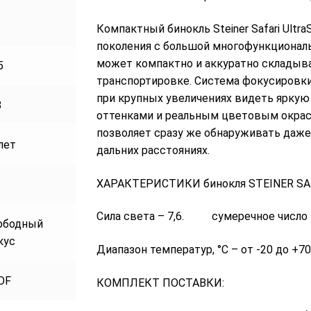
Компактный бинокль Steiner Safari Ultr
поколения с большой многофункциональ
может компактно и аккуратно складыват
5
транспортировке. Cистема фокусировки
при крупных увеличениях видеть яркую 
8
оттенками и реальным цветовым окра
позволяет сразу же обнаруживать даже
лет
дальних расстояниях.
ХАРАКТЕРИСТИКИ бинокля STEINER SAFAR
3
Сила света – 7,6. сумеречное число 
ободный
кус
Диапазон температур, °С – от -20 до +70.
OF
КОМПЛЕКТ ПОСТАВКИ: