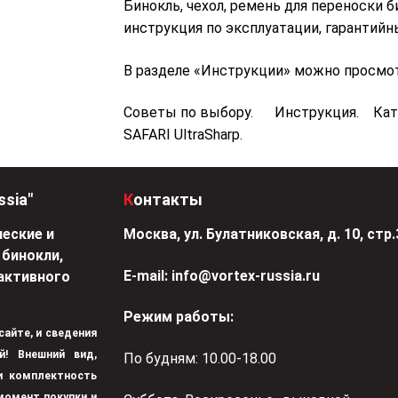
Бинокль, чехол, ремень для переноски б
инструкция по эксплуатации, гарантийны
В разделе «Инструкции» можно просмо
Советы по выбору. Инструкция. Ката
SAFARI UltraSharp.
ssia"
Контакты
еские и
Москва, ул. Булатниковская, д. 10, стр.
 бинокли,
Е-mail:
info@vortex-russia.ru
активного
Режим работы:
 сайте, и сведения
й! Внешний вид,
По будням: 10.00-18.00
 и комплектность
момент покупки и