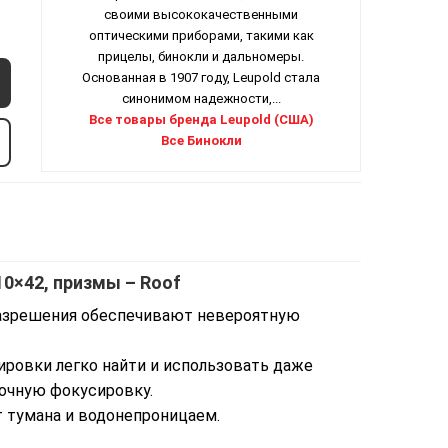
своими высококачественными
оптическими приборами, такими как
прицелы, бинокли и дальномеры.
Основанная в 1907 году, Leupold стала
синонимом надежности,...
Все товары бренда Leupold (США)
Все Бинокли
10×42, призмы – Roof
азрешения обеспечивают невероятную
ровки легко найти и использовать даже
точную фокусировку.
т тумана и водонепроницаем.