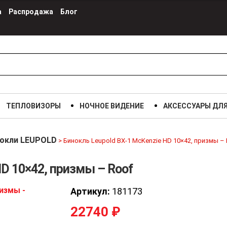
а
Распродажа
Блог
ТЕПЛОВИЗОРЫ
НОЧНОЕ ВИДЕНИЕ
АКСЕССУАРЫ ДЛ
Бинокль Leupold BX-1 McKenzie HD
10×42, призмы – Roof
22740 р.
окли LEUPOLD
>
Бинокль Leupold BX-1 McKenzie HD 10×42, призмы –
HD 10×42, призмы – Roof
Артикул:
181173
22740
₽