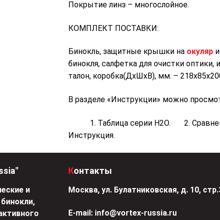
Покрытие линз – многослойное.
КОМПЛЕКТ ПОСТАВКИ:
Бинокль, защитные крышки на
окуляр
бинокля, салфетка для очистки оптики,
талон, коробка(ДхШхВ), мм. – 218х85х20
В разделе «Инструкции» можно просмо
1. Таблица серии Н2О. 2. Сравнени
Инструкция.
ssia"
Контакты
еские и
Москва, ул. Булатниковская, д. 10, стр.
 бинокли,
Е-mail:
info@vortex-russia.ru
активного