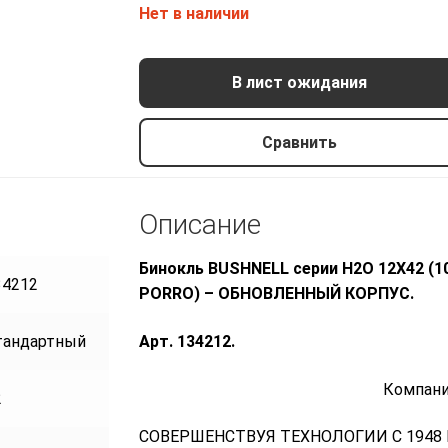
Нет в наличии
В лист ожидания
Сравнить
Описание
Бинокль BUSHNELL серии H2O 12X42
34212
PORRO) – ОБНОВЛЕННЫЙ КОРПУС.
Арт. 134212.
тандартный
Компани
Бинокль Bushnell H2O 12X42, призмы
2
Porro
СОВЕРШЕНСТВУЯ ТЕХНОЛОГИИ С 1948 
10200 р.