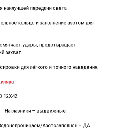
 наилучшей передачи света.
ьное кольцо и заполнение азотом для
смягчает удары, предотвращает
й захват.
ровки для лёгкого и точного наведения.
куляр
а.
 12X42:
 Наглазники – выдвижные.
епроницаем/Азотозаполнен – ДА.