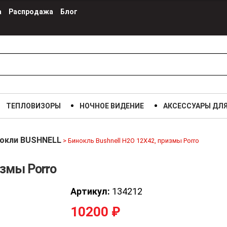
а
Распродажа
Блог
ТЕПЛОВИЗОРЫ
НОЧНОЕ ВИДЕНИЕ
АКСЕССУАРЫ ДЛ
окли BUSHNELL
>
Бинокль Bushnell H2O 12X42, призмы Porro
измы Porro
Артикул:
134212
10200
₽