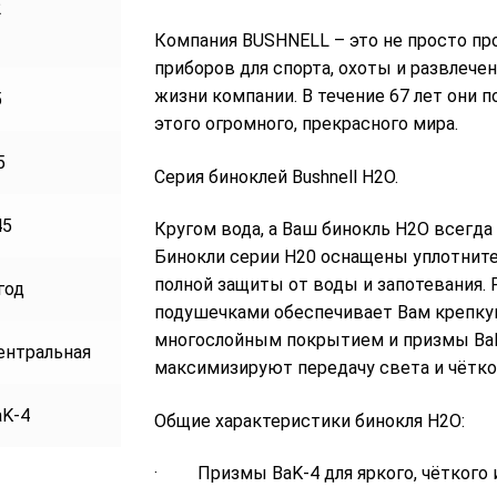
2
Компания BUSHNELL – это не просто пр
приборов для спорта, охоты и развлече
жизни компании. В течение 67 лет они
5
этого огромного, прекрасного мира.
5
Серия биноклей Bushnell H2O.
45
Кругом вода, а Ваш бинокль H2O всегда 
Бинокли серии H20 оснащены уплотнит
полной защиты от воды и запотевания.
год
подушечками обеспечивает Вам крепкую
многослойным покрытием и призмы BaK
ентральная
максимизируют передачу света и чётко
aK-4
Общие характеристики бинокля H2O:
· Призмы BaK-4 для яркого, чёткого 